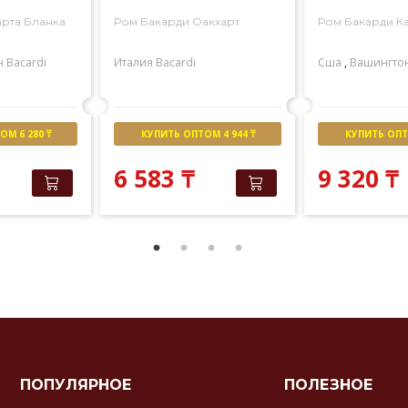
арта Бланка
Ром Бакарди Оакхарт
Ром Бакарди К
н
Bacardi
Италия
Bacardi
Сша
,
Вашингто
М 6 280 ₸
КУПИТЬ ОПТОМ 4 944 ₸
КУПИТЬ ОПТО
6 583
₸
9 320
₸
ПОПУЛЯРНОЕ
ПОЛЕЗНОЕ