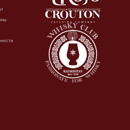
ат
оны
нности