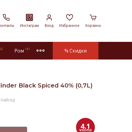
онтакты
Инстаграм
Вход
Избранное
Корзина
92
141
Ром
% Скидки
more
inder Black Spiced 40% (0,7L)
Спайсед
4.1