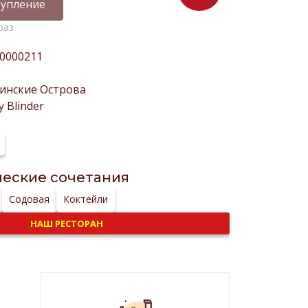
упление
раз
0000211
инские Острова
y Blinder
еские сочетания
Содовая
Коктейли
НАШ РЕСТОРАН