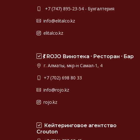
+7 (747) 895-23-54 - Бухгалтерия
info@elitalco.kz
elitalco.kz
💃 ROJO Винотека ⸱ Ресторан ⸱ Бар
г. Алматы, мкр-н Самал-1, 4
+7 (702) 698 80 33
info@rojo.kz
rojo.kz
Кейтеринговое агентство
Crouton