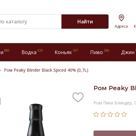
Найти
Адреса
К
885
529
207
286
ки
Водка
Коньяк
Пиво
Джин
Ром Peaky Blinder Black Spiced 40% (0,7L)
Ром Peaky Bl
Ром Пики Блиндер, 