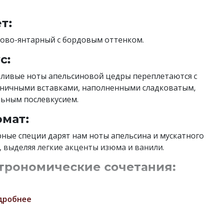
т:
ово-янтарный с бордовым оттенком.
с:
ливые ноты апельсиновой цедры переплетаются с
ничными вставками, наполненными сладковатым,
ьным послевкусием.
мат:
ные специи дарят нам ноты апельсина и мускатного
, выделяя легкие акценты изюма и ванили.
трономические сочетания:
тлично пьется в чистом виде, со льдом или в составе
образных коктейлей. Отлично раскрывается в
дробнее
ическом тандеме с колой или содовой. Лучше всего