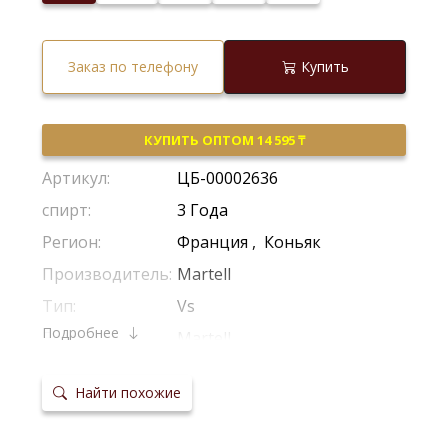
Заказ по телефону
Купить
КУПИТЬ ОПТОМ 14 595 ₸
Артикул:
ЦБ-00002636
спирт:
3 Года
Регион:
Франция
,
Коньяк
Производитель:
Martell
Тип:
Vs
Подробнее
Бренд:
Martell
Крепость:
40%
Найти похожие
Выдержка:
2 Года
Самый старый
3 Года