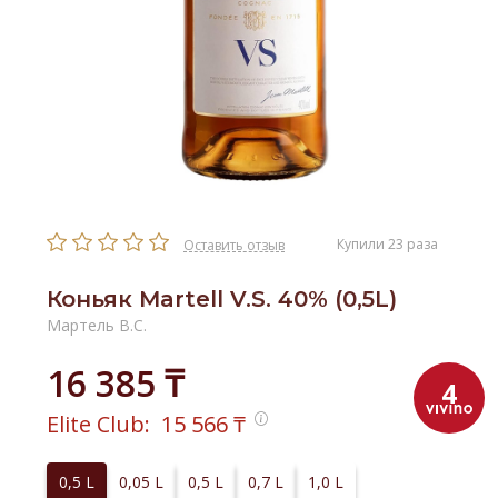
Купили 23 раза
Оставить отзыв
Коньяк Martell V.S. 40% (0,5L)
Мартель В.С.
16 385 ₸
4
Elite Club:
15 566
₸
0,5 L
0,05 L
0,5 L
0,7 L
1,0 L