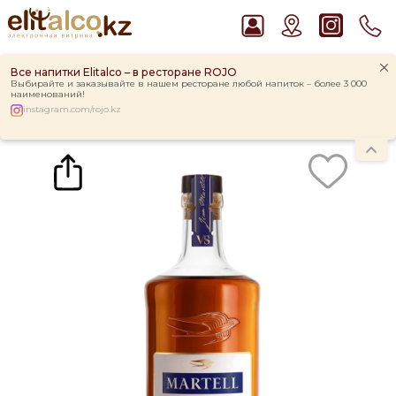
Все напитки Elitalco – в ресторане ROJO
Выбирайте и заказывайте в нашем ресторане любой напиток – более 3 000
наименований!
instagram.com/rojo.kz
Главная
Каталог
Коньяк Martell V.S. 40% (0,5L)
Рекомендуем
Пиво Guinness Draught 4,2% Can
Ром Captain Morgan White 37,5%
Джин Gordon`s London Dry Gin 37,5%
Водка Smirnoff Red Vodka 37,5%
Виски Talisker 10 YO Malt 45,8% in Box