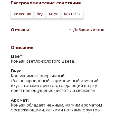
спирт:
Гастрономические сочетания
Температура
20-22 °С
сервировки:
Сайт
Дижестив
Лед
Кофе
Коктейли
производителя:
Добавить отзыв
Отзывы
Описание
Цвет:
Коньяк светло-золотого цвета.
Вкус:
Коньяк имеет энергичный,
сбалансированный, гармоничный и мягкий
вкус с тонами фруктов, создающий во рту
приятное ощущение чистоты и свежести.
Аромат:
Коньяк обладает нежным, мягким ароматом
с освежающими, легкими нотками фруктов.