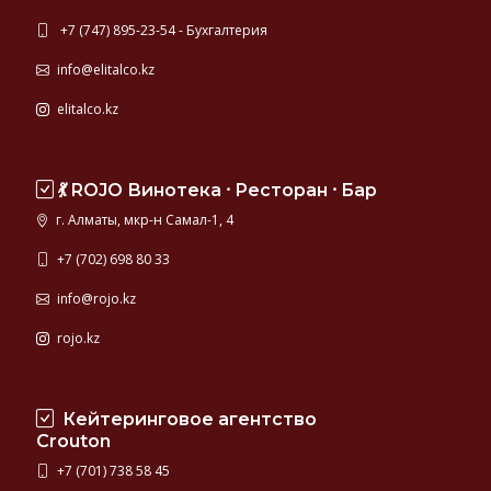
+7 (747) 895-23-54 - Бухгалтерия
info@elitalco.kz
elitalco.kz
💃 ROJO Винотека ⸱ Ресторан ⸱ Бар
г. Алматы, мкр-н Самал-1, 4
+7 (702) 698 80 33
info@rojo.kz
rojo.kz
Кейтеринговое агентство
Crouton
+7 (701) 738 58 45