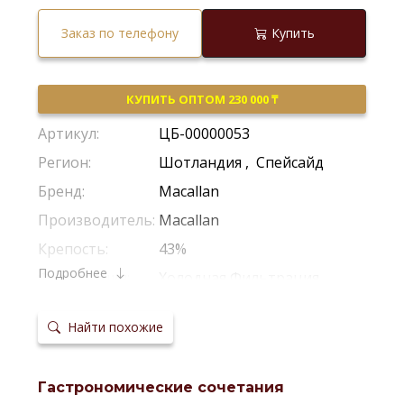
Заказ по телефону
Купить
КУПИТЬ ОПТОМ 230 000 ₸
Артикул:
ЦБ-00000053
Регион:
Шотландия
,
Спейсайд
Бренд:
Macallan
Производитель:
Macallan
Крепость:
43%
Подробнее
Фильтрация:
Холодная Фильтрация
Выдержка:
18 Лет
Найти похожие
Выдержка в
Американский Дуб
,
Европейский 
бочках:
Температура
20-22 °С
сервировки:
Гастрономические сочетания
Сайт