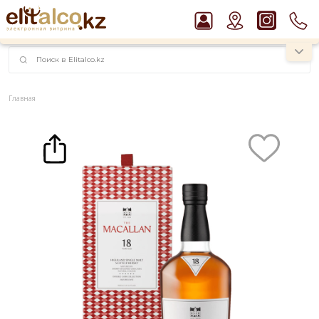
наименований!
instagram.com/rojo.kz
Главная
Каталог
Крепкие напитки
Виски
Виски Macallan 18 YO Double Cask 43% in Gift Box (0,7L)
Рекомендуем
Пиво Guinness Draught 4,2% Can
Виски Talisker 10 YO Malt 45,8% in Box
Водка Smirnoff Red Vodka 37,5%
Ром Captain Morgan White 37,5%
Джин Gordon`s London Dry Gin 37,5%