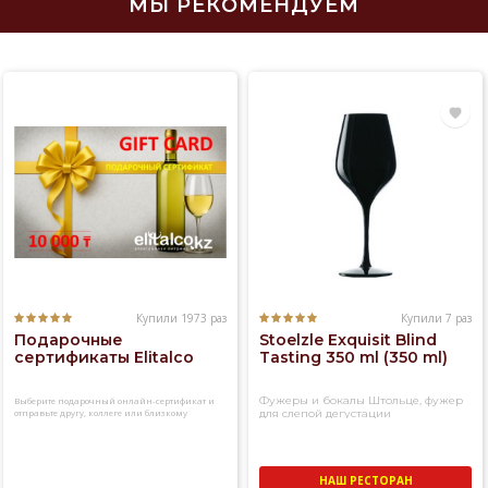
МЫ РЕКОМЕНДУЕМ
Купили 1973 раз
Купили 7 раз
Подарочные
Stoelzle Exquisit Blind
сертификаты Elitalco
Tasting 350 ml (350 ml)
Фужеры и бокалы Штольце, фужер
Выберите подарочный онлайн-сертификат и
отправьте другу, коллеге или близкому
для слепой дегустации
человеку
НАШ РЕСТОРАН