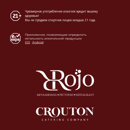
Чрезмерное употребление алкоголя вредит вашему
здоровью!
Мы не продаем спиртное лицам младше 21 года.
Приложения, позволяющие определить
легальность алкогольной продукции
IOS
.
Android