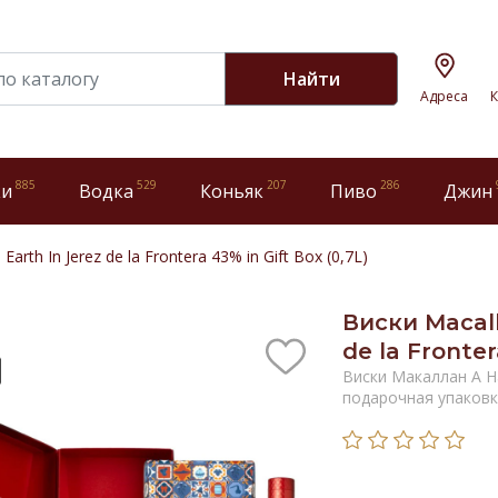
Найти
Адреса
К
885
529
207
286
ки
Водка
Коньяк
Пиво
Джин
arth In Jerez de la Frontera 43% in Gift Box (0,7L)
Виски Macall
de la Fronter
Виски Макаллан А Н
подарочная упаков