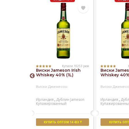
Купили 10253 раза
Купили 1181 раз
Виски Jameson Irish
Виски Jameso
 Regal 12
Whiskey 40% (1L)
Whiskey 40% 
)
Виски Джемесон
Виски Джемес
ал 12 лет
Ирландия
,
Дублин
Jameson
Ирландия
,
Дуб
ейсайд
Chivas
Купажированный
Купажированны
й
М 15 055 ₸
КУПИТЬ ОПТОМ 14 433 ₸
КУПИТЬ ОПТО