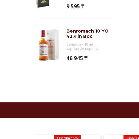
9 595 ₸
Benromach 10 YO
43% in Box
Бенромах 10 лет,
картонная коробка
46 945 ₸
СКИДКА 15%
СКИДКА