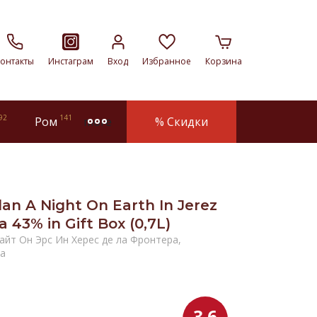
онтакты
Инстаграм
Вход
Избранное
Корзина
92
141
Ром
% Скидки
more
an A Night On Earth In Jerez
a 43% in Gift Box (0,7L)
айт Он Эрс Ин Херес де ла Фронтера,
ка
3.6