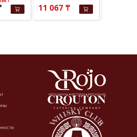
 186
₸
Elite Club: 9 
₸
11 067
₸
10 020
ат
оны
нности