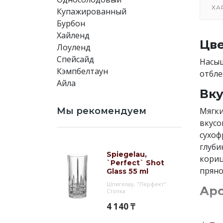
ХА
Купажированный
Бурбон
Хайленд
Цве
Лоуленд
Спейсайд
Насыщ
Кэмпбелтаун
отбле
Айла
Вку
Мы рекомендуем
Мягки
вкусо
сухоф
глуби
Spiegelau,
кориц
`Perfect` Shot
пряно
Glass 55 ml
Шпигелау, "Перфект"
Аро
Стопка
4 140 ₸
Богат
изюма