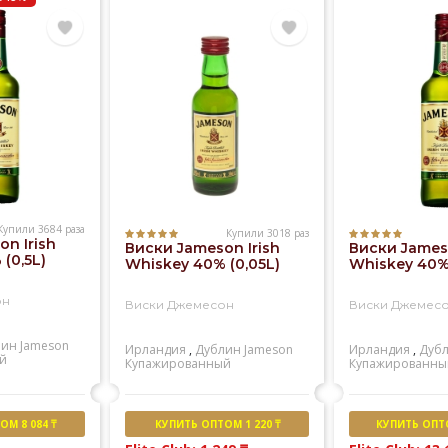
Купили 3684 раза
Купили 3018 раз
n Irish
Виски Jameson Irish
Виски Jameso
(0,5L)
Whiskey 40% (0,05L)
Whiskey 40% 
он
Виски Джемесон
Виски Джемес
лин
Jameson
Ирландия
,
Дублин
Jameson
Ирландия
,
Дуб
й
Купажированный
Купажированны
М 8 084 ₸
КУПИТЬ ОПТОМ 1 220 ₸
КУПИТЬ ОПТО