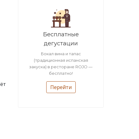
Бесплатные
дегустации
Бокал вина и тапас
(традиционная испанская
закуска) в ресторане ROJO —
бесплатно!
аёт
Перейти