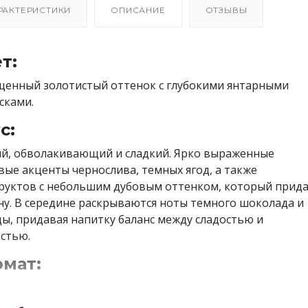
РАКТЕРИСТИКИ
ОПИСАНИЕ
ОТЗЫВЫ
т:
енный золотистый оттенок с глубокими янтарными
сками.
с:
й, обволакивающий и сладкий. Ярко выраженные
вые акценты чернослива, темных ягод, а также
руктов с небольшим дубовым оттенком, который прид
ну. В середине раскрываются ноты темного шоколада и
ы, придавая напитку баланс между сладостью и
стью.
мат:
ый и многослойный, с нотами сушеного инжира, спелого
, апельсиновой цедры и ванили. В аромате также