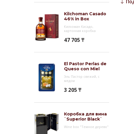
По
чувст
ореха
Kilchoman Casado
46% in Box
Гас
Килхоман Касадо,
картонная коробка
Идеал
47 705 ₸
шокол
для т
выдер
или г
El Pastor Perlas de
Queso con Miel
Инт
Эль Пастор свежий, с
медом
Этот 
3 205 ₸
Фронт
Коробка для вина
`Superior Black`
Wine box "Темное дерево"