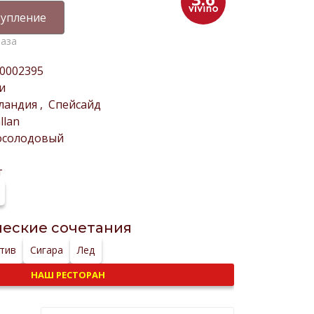
упление
раза
0002395
и
ландия
,
Спейсайд
llan
осолодовый
т
еские сочетания
тив
Сигара
Лед
НАШ РЕСТОРАН