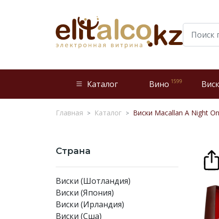
1599
Каталог
Вино
Вис
Главная
Каталог
Виски Macallan A Night On E
Страна
Виски (Шотландия)
Виски (Япония)
Виски (Ирландия)
Виски (Сша)