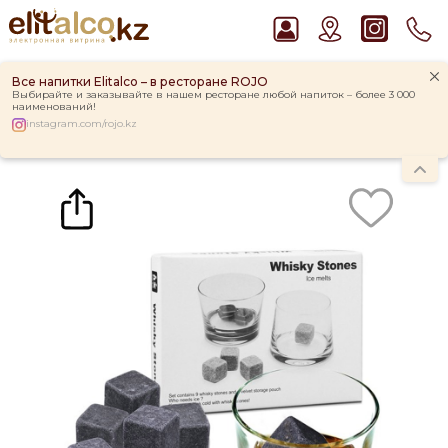
Все напитки Elitalco – в ресторане ROJO
Выбирайте и заказывайте в нашем ресторане любой напиток – более 3 000
наименований!
instagram.com/rojo.kz
Главная
Каталог
Подарочные решения
Подарочные наборы
Камни для виски Whiskey Stones in Gift Box 9 шт (9шт)
Рекомендуем
Ром Captain Morgan White 37,5%
Пиво Guinness Draught 4,2% Can
Джин Gordon`s London Dry Gin 37,5%
Водка Smirnoff Red Vodka 37,5%
Виски Talisker 10 YO Malt 45,8% in Box