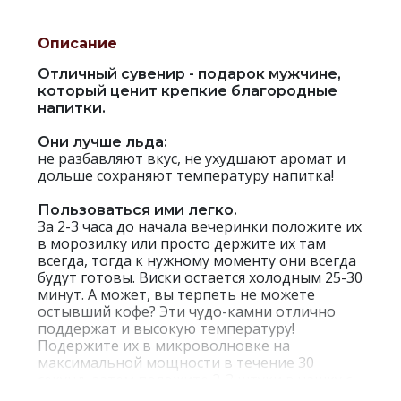
Описание
Отличный сувенир - подарок мужчине,
который ценит крепкие благородные
напитки.
Они лучше льда:
не разбавляют вкус, не ухудшают аромат и
дольше сохраняют температуру напитка!
Пользоваться ими легко.
За 2-3 часа до начала вечеринки положите их
в морозилку или просто держите их там
всегда, тогда к нужному моменту они всегда
будут готовы. Виски остается холодным 25-30
минут. А может, вы терпеть не можете
остывший кофе? Эти чудо-камни отлично
поддержат и высокую температуру!
Подержите их в микроволновке на
максимальной мощности в течение 30
секунд, затем положите 2-3 штуки в чашку с
горячим напитком.