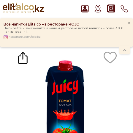
Все напитки Elitalco – в ресторане ROJO
Выбирайте и заказывайте в нашем ресторане любой напиток – более 3 000
наименований!
instagram.com/rojo.kz
Главная
Каталог
Вода, соки и сиропы
Сок
Сок Juicy Томат, tetrapaket (0,95L)
Рекомендуем
Ром Captain Morgan White 37,5%
Пиво Guinness Draught 4,2% Can
Виски Talisker 10 YO Malt 45,8% in Box
Водка Smirnoff Red Vodka 37,5%
Джин Gordon`s London Dry Gin 37,5%