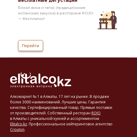
Бесплатные дегустации
Бокал вина и тапас (традиционная
испанская закуска) в ресторане ROJO
— бесплатно!
Перейти
Алкомаркет № 1 в Алматы. 17 лет на рынке. В продаже
более 3000 наименований. Лучшие цены. Гарантия
качества. Сертифицированный товар. Прямые поставки
от производителей. Собственный ресторан
ROJO
в Алматы с уникальной кухней и ассортиментом
Elitalco.kz
.
Профессиональное кейтеринговое агентство
Crouton
.