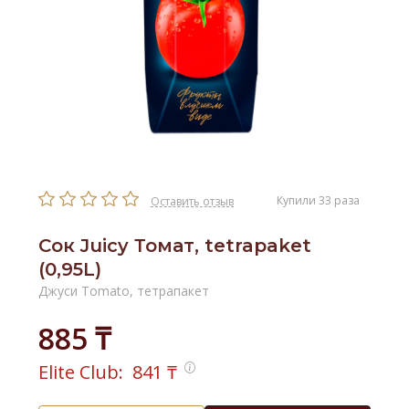
Купили 33 раза
Оставить отзыв
Сок Juicy Томат, tetrapaket
(0,95L)
Джуси Tomato, тетрапакет
885 ₸
Elite Club:
841
₸