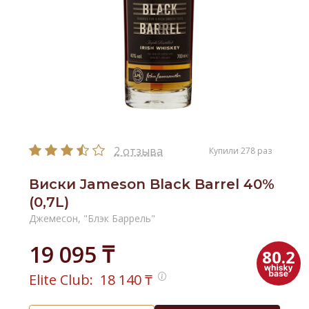
2 отзыва
Купили 278 раз
Виски Jameson Black Barrel 40%
(0,7L)
Джемесон, "Блэк Баррель"
19 095 ₸
80.2
Elite Club:
18 140
₸