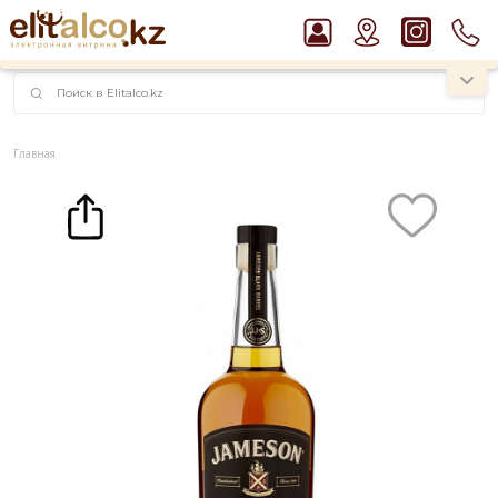
наименований!
instagram.com/rojo.kz
Главная
Каталог
Крепкие напитки
Виски
Виски Jameson Black Barrel 40% (0,7L)
Рекомендуем
Виски Talisker 10 YO Malt 45,8% in Box
Ром Captain Morgan White 37,5%
Водка Smirnoff Red Vodka 37,5%
Пиво Guinness Draught 4,2% Can
Джин Gordon`s London Dry Gin 37,5%