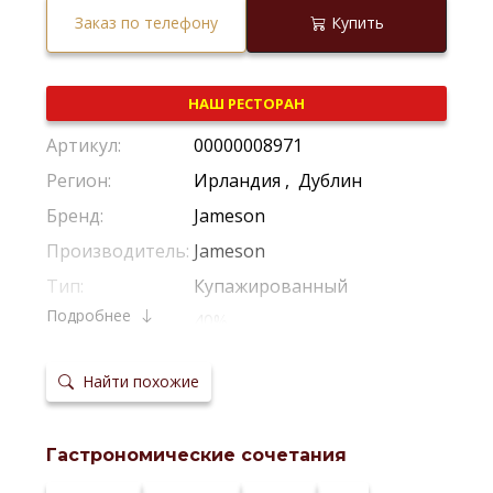
Заказ по телефону
Купить
НАШ РЕСТОРАН
Артикул:
00000008971
Регион:
Ирландия
,
Дублин
Бренд:
Jameson
Производитель:
Jameson
Тип:
Купажированный
Подробнее
Крепость:
40%
Выдержка в
Из-Под Бурбона
,
Из-Под Хереса
бочках:
Найти похожие
Температура
18-21 °C
сервировки:
Сайт
производителя:
Гастрономические сочетания