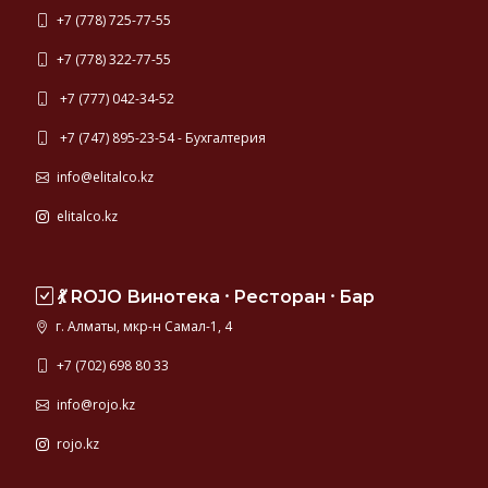
+7 (778) 725-77-55
+7 (778) 322-77-55
+7 (777) 042-34-52
+7 (747) 895-23-54 - Бухгалтерия
info@elitalco.kz
elitalco.kz
💃 ROJO Винотека ⸱ Ресторан ⸱ Бар
г. Алматы, мкр-н Самал-1, 4
+7 (702) 698 80 33
info@rojo.kz
rojo.kz