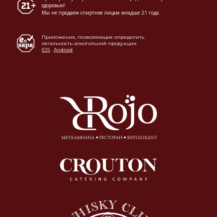
здоровью!
Мы не продаем спиртное лицам младше 21 года.
Приложения, позволяющие определить
легальность алкогольной продукции
IOS
.
Android