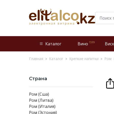
1599
Каталог
Вино
Вис
Главная
Каталог
Крепкие напитки
Ром
Страна
Ром (Сша)
Ром (Литва)
Ром (Италия)
Ром (Эстония)