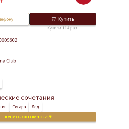
₸
Купить
елефону
Купили 114 раз
0009602
na Club
т
еские сочетания
тив
Сигара
Лед
КУПИТЬ ОПТОМ 13 375 ₸