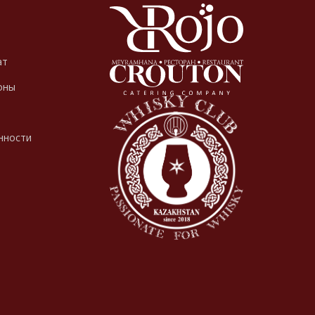
ат
оны
нности