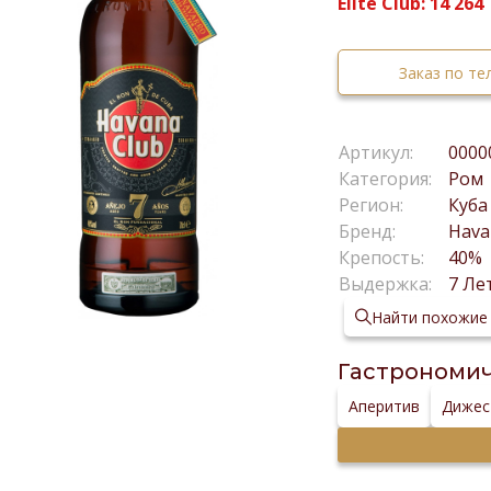
Elite Club:
14 264
Заказ по т
Артикул:
0000
Категория:
Ром
Регион:
Куба
Бренд:
Hava
Крепость:
40%
Выдержка:
7 Ле
Найти похожие
Гастрономич
Аперитив
Дижес