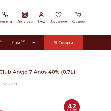
онтакты
Инстаграм
Вход
Избранное
Корзина
92
141
Ром
% Скидки
more
lub Anejo 7 Anos 40% (0,7L)
ьехо 7 лет
4.2