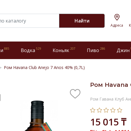
Найти
Адреса
К
885
529
207
286
ки
Водка
Коньяк
Пиво
Джин
Ром Havana Club Anejo 7 Anos 40% (0,7L)
Ром Havana C
Ром Гавана Клуб Ан
15 015 ₸