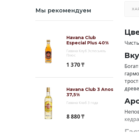
ХА
Мы рекомендуем
Цве
Havana Club
Чисты
Especial Plus 40%
Гавана Клуб Эспесьяль
Вку
Плюс
1 370 ₸
Богат
гармо
трост
древе
Havana Club 3 Anos
37,5%
Аро
Гавана Клаб 3 года
Непов
8 880 ₸
кедра
Гас