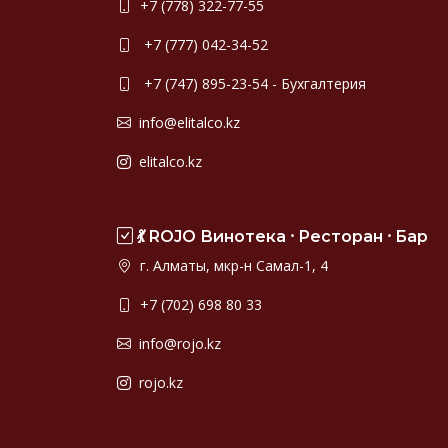
+7 (778) 322-77-55
+7 (777) 042-34-52
+7 (747) 895-23-54 - Бухгалтерия
info@elitalco.kz
elitalco.kz
💃 ROJO Винотека ⸱ Ресторан ⸱ Бар
г. Алматы, мкр-н Самал-1, 4
+7 (702) 698 80 33
info@rojo.kz
rojo.kz