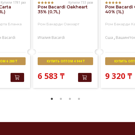
Купили 1781 раз
Купили 733 раза
Carta
Ром Bacardi Oakheart
Ром Bacardi 
1L)
35% (0,7L)
40% (1L)
арта Бланка
Ром Бакарди Оакхарт
Ром Бакарди К
н
Bacardi
Италия
Bacardi
Сша
,
Вашингто
М 6 280 ₸
КУПИТЬ ОПТОМ 4 944 ₸
КУПИТЬ ОПТО
6 583
₸
9 320
₸