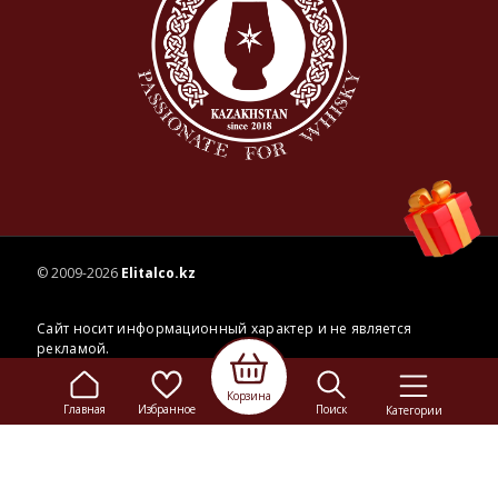
© 2009-2026
Elitalco.kz
Корзина
Сайт носит информационный характер и не является
Главная
Избранное
Поиск
Категории
рекламой.
Сделка купли-продажи на основании публичной
оферты
осуществляется на территории розничного магазина.