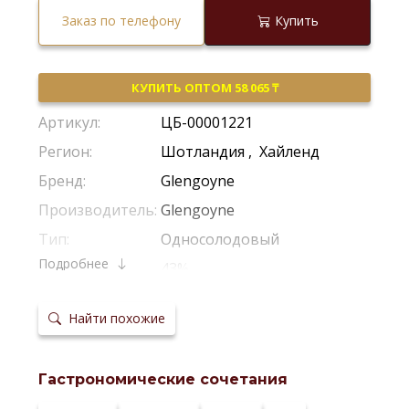
Заказ по телефону
Купить
КУПИТЬ ОПТОМ 58 065 ₸
Артикул:
ЦБ-00001221
Регион:
Шотландия
,
Хайленд
Бренд:
Glengoyne
Производитель:
Glengoyne
Тип:
Односолодовый
Подробнее
Крепость:
43%
Выдержка:
15 Лет
Найти похожие
Выдержка в
Из-Под Бурбона
,
Из-Под Хереса
бочках:
Температура
20-22 °С
сервировки:
Гастрономические сочетания
Сайт
производителя: