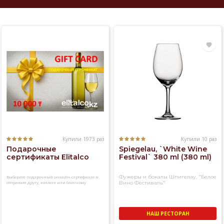
Купили 1973 раз
Купили 10 раз
Подарочные
Spiegelau, `White Wine
сертификаты Elitalco
Festival` 380 ml (380 ml)
Фужеры и бокалы Шпигелау, "Белое
Выберите подарочный онлайн-сертификат и
отправьте другу, коллеге или близкому
Вино Фестиваль"
человеку
НАШ РЕСТОРАН