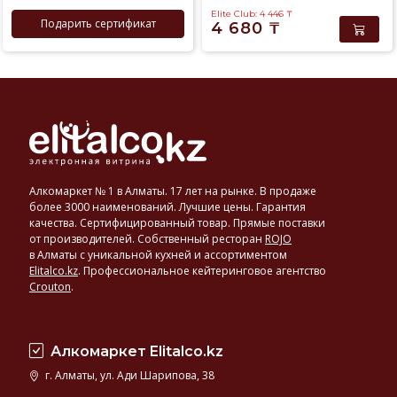
Elite Club: 4 446
₸
Подарить сертификат
4 680
₸
Алкомаркет № 1 в Алматы. 17 лет на рынке. В продаже
более 3000 наименований. Лучшие цены. Гарантия
качества. Сертифицированный товар. Прямые поставки
от производителей. Собственный ресторан
ROJO
в Алматы с уникальной кухней и ассортиментом
Elitalco.kz
.
Профессиональное кейтеринговое агентство
Crouton
.
Алкомаркет Elitalco.kz
г. Алматы, ул. Ади Шарипова, 38