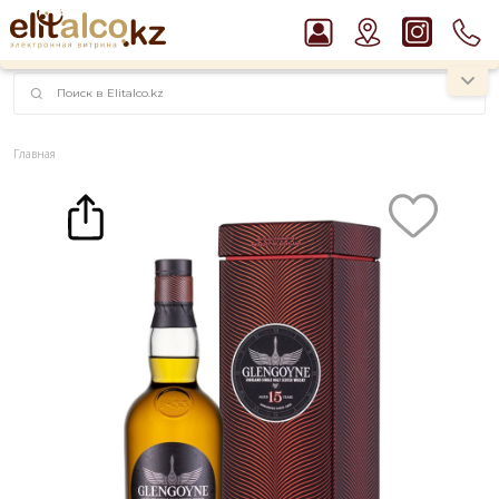
наименований!
instagram.com/rojo.kz
Главная
Каталог
Крепкие напитки
Виски
Виски Glengoyne 15 YO 43% in Box (0,7L)
Рекомендуем
Виски Talisker 10 YO Malt 45,8% in Box
Джин Gordon`s London Dry Gin 37,5%
Пиво Guinness Draught 4,2% Can
Водка Smirnoff Red Vodka 37,5%
Ром Captain Morgan White 37,5%