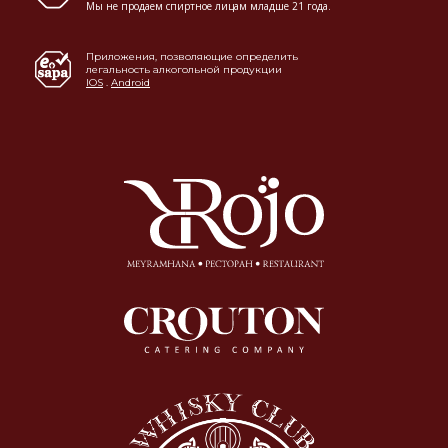
Мы не продаем спиртное лицам младше 21 года.
Приложения, позволяющие определить
легальность алкогольной продукции
IOS
.
Android