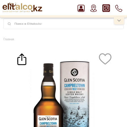
наименований!
instagram.com/rojo.kz
Главная
Каталог
Крепкие напитки
Виски
Виски Glen Scotia 1832 Classic Campbeltown Malt 46% in Tube (1L)
Рекомендуем
Ром Captain Morgan White 37,5%
Водка Smirnoff Red Vodka 37,5%
Джин Gordon`s London Dry Gin 37,5%
Виски Talisker 10 YO Malt 45,8% in Box
Пиво Guinness Draught 4,2% Can