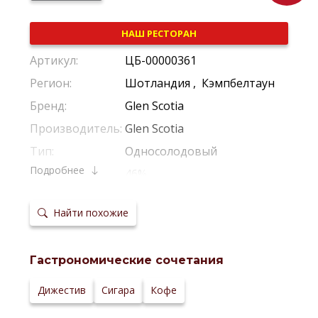
НАШ РЕСТОРАН
Артикул:
ЦБ-00000361
Регион:
Шотландия
,
Кэмпбелтаун
Бренд:
Glen Scotia
Производитель:
Glen Scotia
Тип:
Односолодовый
Подробнее
Крепость:
46%
Выдержка в
Из-Под Бурбона
,
Из-Под Хереса
бочках:
Найти похожие
Температура
20-22 °С
сервировки:
Сайт
производителя:
Гастрономические сочетания
Дижестив
Сигара
Кофе