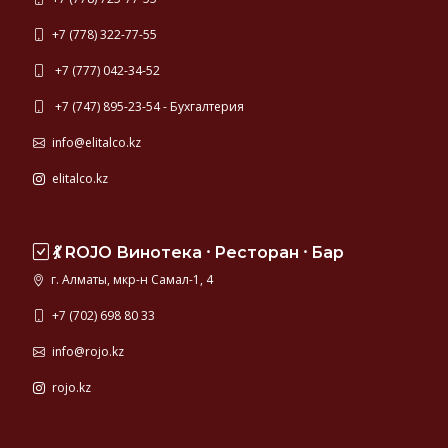
+7 (778) 322-77-55
+7 (777) 042-34-52
+7 (747) 895-23-54 - Бухгалтерия
info@elitalco.kz
elitalco.kz
💃 ROJO Винотека ⸱ Ресторан ⸱ Бар
г. Алматы, мкр-н Самал-1, 4
+7 (702) 698 80 33
info@rojo.kz
rojo.kz