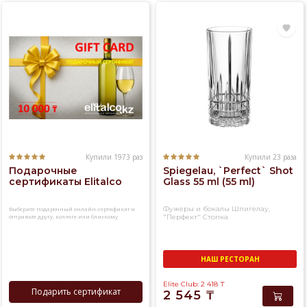
Купили 1973 раз
Купили 23 раза
Подарочные
Spiegelau, `Perfect` Shot
сертификаты Elitalco
Glass 55 ml (55 ml)
Фужеры и бокалы Шпигелау,
Выберите подарочный онлайн-сертификат и
отправьте другу, коллеге или близкому
"Перфект" Стопка
человеку
НАШ РЕСТОРАН
Elite Club: 2 418
₸
Подарить сертификат
2 545
₸