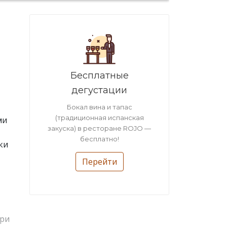
Бесплатные
дегустации
Бокал вина и тапас
(традиционная испанская
ми
закуска) в ресторане ROJO —
бесплатно!
ки
Перейти
При