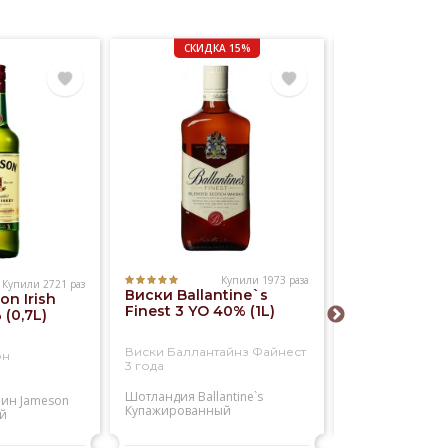
СКИДКА 15%
Купили 1973 раза
Купили 2721 раз
Виски Ballantine`s
n Irish
Виски Willia
Finest 3 YO 40% (1L)
(0,7L)
Lawson`s 40
Виски Баллантайнз Файнест
он
Виски Вильям 
3 года
Шотландия
Ballantine`s
лин
Jameson
Шотландия
Will
Купажированный
й
Купажированны