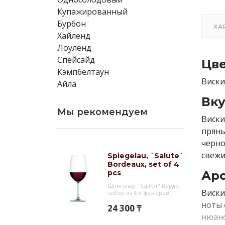
Купажированный
Бурбон
ХА
Хайленд
Лоуленд
Спейсайд
Цве
Кэмпбелтаун
Виски
Айла
Вку
Мы рекомендуем
Виски
пряны
черно
свежи
Spiegelau, `Salute`
Bordeaux, set of 4
pcs
Аро
Шпигелау, "Салют" Бордо,
Виски
набор из 4-х фужеров
ноты 
24 300 ₸
нюанс