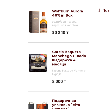
добав
солод
По
Wolfburn Aurora
дерев
46% in Box
Уолфбёрн Аврора,
Гас
картонная коробка
Виски
30 840 ₸
сигар
Инт
Garcia Baquero
`Glen
Manchego Curado
выдержка 4
созда
месяца
бочка
Гарсиа Бакуэро Манчего
теплы
Курадо
чисто
8 000 ₸
Подарочная
упаковка `Vita