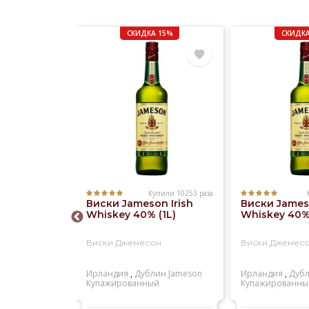
СКИДКА 15%
СКИДКА
Купили 10253 раза
Купили 1181 раз
Виски Jameson Irish
Виски Jameso
 Regal 12
Whiskey 40% (1L)
Whiskey 40% 
)
Виски Джемесон
Виски Джемес
ал 12 лет
Ирландия
,
Дублин
Jameson
Ирландия
,
Дуб
ейсайд
Chivas
Купажированный
Купажированны
й