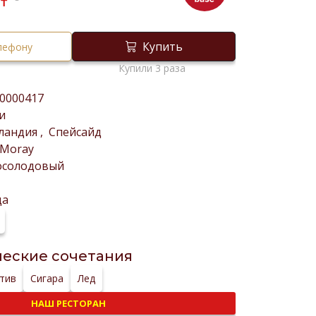
₸
Купить
елефону
Купили 3 раза
0000417
и
ландия
,
Спейсайд
 Moray
осолодовый
да
еские сочетания
тив
Сигара
Лед
НАШ РЕСТОРАН