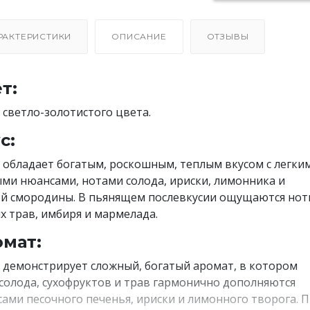
РАКТЕРИСТИКИ
ОПИСАНИЕ
ОТЗЫВЫ
т:
 светло-золотистого цвета.
с:
 обладает богатым, роскошным, теплым вкусом с легки
ми нюансами, нотами солода, ириски, лимонника и
й смородины. В пьянящем послевкусии ощущаются нот
х трав, имбиря и мармелада.
мат:
 демонстрирует сложный, богатый аромат, в котором
солода, сухофруктов и трав гармонично дополняются
ами песочного печенья, ириски и лимонного творога. 