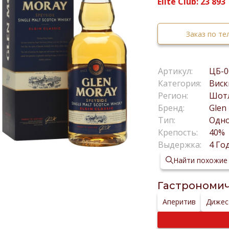
Elite Club:
23 893
Заказ по т
Артикул:
ЦБ-0
Категория:
Виск
Регион:
Шот
Бренд:
Glen
Тип:
Одн
Крепость:
40%
Выдержка:
4 Го
Найти похожие
Гастрономич
Аперитив
Дижес