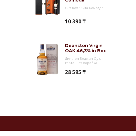
Comoda`
Gift box "Вита Комода"
10 390 ₸
Deanston Virgin
OAK 46,3% in Box
Динстон Веджин Оук,
картонная коробка
28 595 ₸