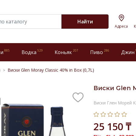
Найти
Адреса
К
885
529
207
286
ки
Водка
Коньяк
Пиво
Джин
и
Виски Glen Moray Classic 40% in Box (0,7L)
Виски Glen M
Виски Глен Морей К
25 150 ₸