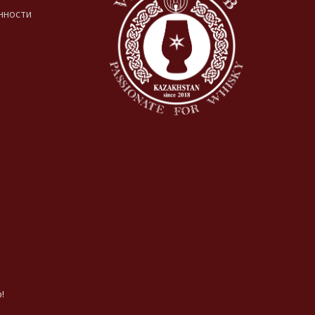
нности
!