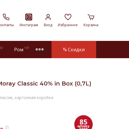
онтакты
Инстаграм
Вход
Избранное
Корзина
92
141
Ром
% Скидки
more
oray Classic 40% in Box (0,7L)
лассик, картонная коробка
85