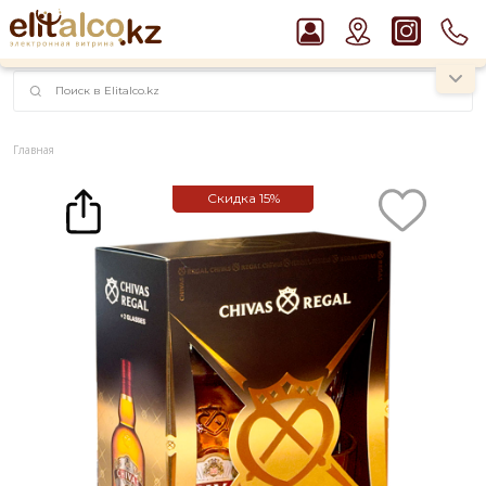
наименований!
instagram.com/rojo.kz
Главная
Каталог
Крепкие напитки
Виски
Виски Chivas Regal 12 YO 40% + 2 Glass (0,7L)
Скидка
15%
Рекомендуем
Пиво Guinness Draught 4,2% Can
Джин Gordon`s London Dry Gin 37,5%
Виски Talisker 10 YO Malt 45,8% in Box
Водка Smirnoff Red Vodka 37,5%
Ром Captain Morgan White 37,5%