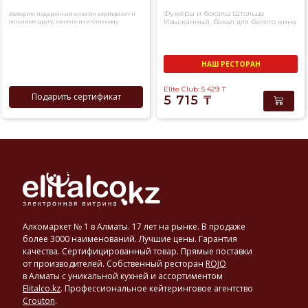
Фужеры и бокалы Штольце
Выберите подарочный онлайн-сертификат и
отправьте другу, коллеге или близкому
Изысканный, бокал для белого вина
человеку
НАШ РЕСТОРАН
Elite Club: 5 429
₸
Подарить сертификат
5 715
₸
Алкомаркет № 1 в Алматы. 17 лет на рынке. В продаже
более 3000 наименований. Лучшие цены. Гарантия
качества. Сертифицированный товар. Прямые поставки
от производителей. Собственный ресторан
ROJO
в Алматы с уникальной кухней и ассортиментом
Elitalco.kz
.
Профессиональное кейтеринговое агентство
Crouton
.