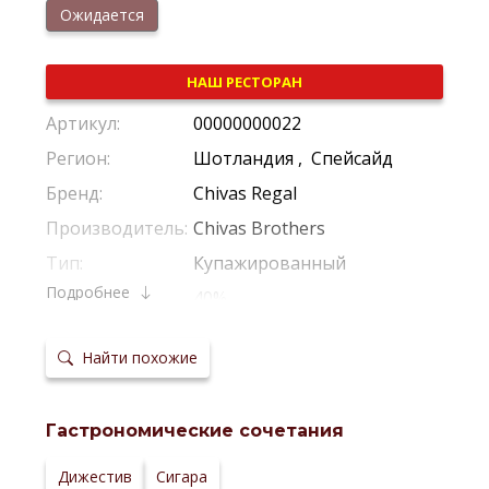
Ожидается
НАШ РЕСТОРАН
Артикул:
00000000022
Регион:
Шотландия
,
Спейсайд
Бренд:
Chivas Regal
Производитель:
Chivas Brothers
Тип:
Купажированный
Подробнее
Крепость:
40%
Фильтрация:
Холодная Фильтрация
Найти похожие
Выдержка:
12 Лет
Выдержка в
Дубовые Бочки
бочках:
Гастрономические сочетания
Температура
20-22 °С
сервировки:
Сайт
Дижестив
Сигара