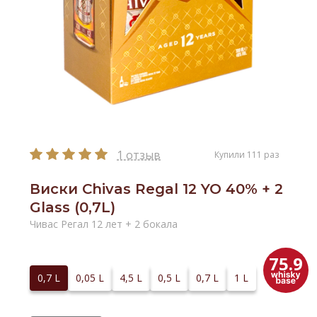
1 отзыв
Купили 111 раз
Виски Chivas Regal 12 YO 40% + 2
Glass (0,7L)
Чивас Регал 12 лет + 2 бокала
75.9
0,7 L
0,05 L
4,5 L
0,5 L
0,7 L
1 L