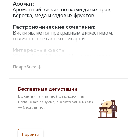
Аромат:
Ароматный виски с нотками диких трав,
вереска, меда и садовых фруктов.
Гастрономические сочетания:
Виски является прекрасным дижестивом,
отлично сочетается с сигарой.
Интересные факты:
`Chivas Regal` 12 years old — лидер среди
шотландских купажированных виски
Подробнее
премиум-класса. Виски `Чивас Ригал` ведет
свою историю уже на протяжении двух
веков, и все это время имя Братьев Чивас во
всех странах является практически
Бесплатные дегустации
синонимом высокого качества шотландского
виски. Свое королевское название (`Ригал` —
Бокал вина и тапас (традиционная
в переводе с англ. означает `король`) виски
испанская закуска) в ресторане ROJO
заслужил тем, что в XIX веке именно
— бесплатно!
компания Чивас Бразерс являлась
официальным поставщиком крепких
напитков для королевского двора. В запасах
компании имеются самые изысканные и
Перейти