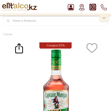
наименований!
instagram.com/rojo.kz
Главная
Каталог
Ром Captain Morgan Tiki Mango & Pineapple 25% (0,7L)
Скидка
30%
Рекомендуем
Пиво Guinness Draught 4,2% Can
Водка Smirnoff Red Vodka 37,5%
Ром Captain Morgan White 37,5%
Виски Talisker 10 YO Malt 45,8% in Box
Джин Gordon`s London Dry Gin 37,5%