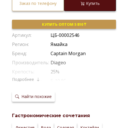
Заказ по телефону
Купить
КУПИТЬ ОПТОМ 5 810 ₸
Артикул:
ЦБ-00002546
Регион:
Ямайка
Бренд:
Captain Morgan
Производитель:
Diageo
Крепость:
25%
Подробнее
Температура
5-10 °С
сервировки:
Сайт
производителя:
Найти похожие
Гастрономические сочетания
Дижестив
Вода
Содовая
Коктейли