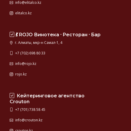
info@elitalco.kz
elitalco.kz
💃 ROJO Винотека ⸱ Ресторан ⸱ Бар
г. Алматы, мкр-н Самал-1, 4
+7 (702) 698 80 33
info@rojo.kz
rojo.kz
Кейтеринговое агентство
Crouton
+7 (701) 738 58 45
info@crouton.kz
crouton.kz