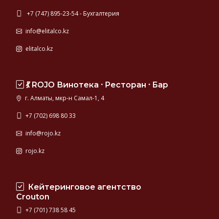
+7 (747) 895-23-54 - Бухгалтерия
info@elitalco.kz
elitalco.kz
💃 ROJO Винотека ⸱ Ресторан ⸱ Бар
г. Алматы, мкр-н Самал-1, 4
+7 (702) 698 80 33
info@rojo.kz
rojo.kz
Кейтеринговое агентство
Crouton
+7 (701) 738 58 45