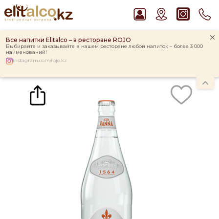
Все напитки Elitalco – в ресторане ROJO
Выбирайте и заказывайте в нашем ресторане любой напиток – более 3 000
наименований!
instagram.com/rojo.kz
Главная
Каталог
Вода, соки и сиропы
Вода
Вода Acqua Panna, glass (0,75L)
Рекомендуем
Пиво Guinness Draught 4,2% Can
Виски Talisker 10 YO Malt 45,8% in Box
Джин Gordon`s London Dry Gin 37,5%
Ром Captain Morgan White 37,5%
Водка Smirnoff Red Vodka 37,5%