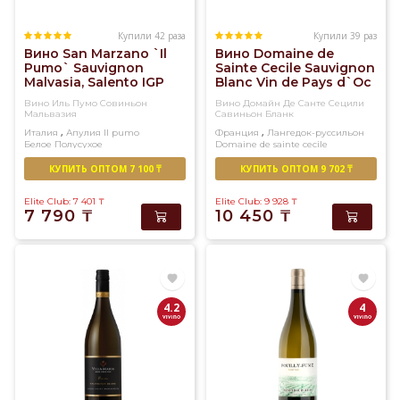
Купили 42 раза
Купили 39 раз
Вино San Marzano `Il
Вино Domaine de
Pumo` Sauvignon
Sainte Cecile Sauvignon
Malvasia, Salento IGP
Blanc Vin de Pays d`Oc
12% (0,75L)
L`Arabesque 13% (0,75L)
Вино Иль Пумо Совиньон
Вино Домайн Де Санте Сецили
Мальвазия
Савиньон Бланк
,
,
Италия
Апулия
Il pumo
Франция
Лангедок-руссильон
Белое
Полусухое
Domaine de sainte cecile
Белое
Сухое
КУПИТЬ ОПТОМ 7 100 ₸
КУПИТЬ ОПТОМ 9 702 ₸
Elite Club: 7 401
₸
Elite Club: 9 928
₸
7 790
₸
10 450
₸
4.2
4