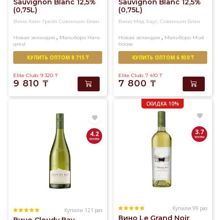
Sauvignon Blanc 12,5%
Sauvignon Blanc 12,5%
(0,75L)
(0,75L)
Вино Ханс Грейл Совиньон Блан
Вино Мад Хаус, Совиньон Блан
,
,
Новая зеландия
Мальборо
Hans
Новая зеландия
Мальборо
Mud
greyl
house
Белое
Сухое
Белое
Сухое
КУПИТЬ ОПТОМ 8 715 ₸
КУПИТЬ ОПТОМ 6 930 ₸
Elite Club: 9 320
₸
Elite Club: 7 410
₸
9 810
₸
7 800
₸
СКИДКА 10%
3.7
4.2
Купили 99 раз
Купили 121 раз
Вино Le Grand Noir