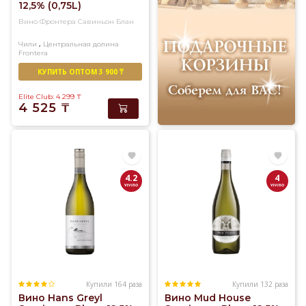
12,5% (0,75L)
Вино Фронтера Савиньон Блан
,
Чили
Центральная долина
Frontera
Белое
Полусухое
КУПИТЬ ОПТОМ 3 900 ₸
Elite Club: 4 299
₸
4 525
₸
4.2
4
Купили 164 раза
Купили 132 раза
Вино Hans Greyl
Вино Mud House