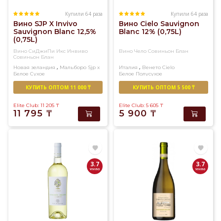
Купили 64 раза
Купили 64 раза
Вино SJP X Invivo
Вино Cielo Sauvignon
Sauvignon Blanc 12,5%
Blanc 12% (0,75L)
(0,75L)
Вино СиДжиПи Икс Инвиво
Вино Чело Совиньон Блан
Совиньон Блан
,
,
Новая зеландия
Мальборо
Sjp x
Италия
Венето
Cielo
Белое
Сухое
Белое
Полусухое
КУПИТЬ ОПТОМ 11 000 ₸
КУПИТЬ ОПТОМ 5 500 ₸
Elite Club: 11 205
₸
Elite Club: 5 605
₸
11 795
₸
5 900
₸
3.7
3.7