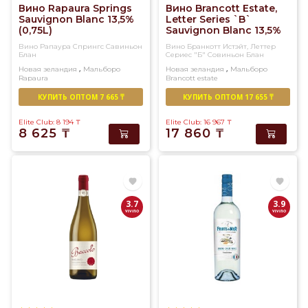
Вино Rapaura Springs
Вино Brancott Estate,
Sauvignon Blanc 13,5%
Letter Series `B`
(0,75L)
Sauvignon Blanc 13,5%
(0,75L)
Вино Рапаура Спрингс Савиньон
Вино Бранкотт Истэйт, Леттер
Блан
Сериес "Б" Совиньон Блан
,
,
Новая зеландия
Мальборо
Новая зеландия
Мальборо
Rapaura
Brancott estate
Белое
Сухое
Белое
Сухое
КУПИТЬ ОПТОМ 7 665 ₸
КУПИТЬ ОПТОМ 17 655 ₸
Elite Club: 8 194
₸
Elite Club: 16 967
₸
8 625
₸
17 860
₸
3.7
3.9