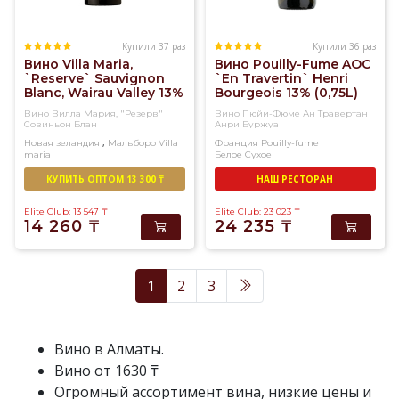
Купили 37 раз
Купили 36 раз
Вино Villa Maria,
Вино Pouilly-Fume AOC
`Reserve` Sauvignon
`En Travertin` Henri
Blanc, Wairau Valley 13%
Bourgeois 13% (0,75L)
(0,75L)
Вино Вилла Мария, "Резерв"
Вино Пюйи-Фюме Ан Травертан
Совиньон Блан
Анри Буржуа
,
Новая зеландия
Мальборо
Villa
Франция
Pouilly-fume
maria
Белое
Сухое
Белое
Сухое
КУПИТЬ ОПТОМ 13 300 ₸
НАШ РЕСТОРАН
Elite Club: 13 547
₸
Elite Club: 23 023
₸
14 260
₸
24 235
₸
1
2
3
Вино в Алматы.
Вино от 1630 ₸
Огромный ассортимент вина, низкие цены и