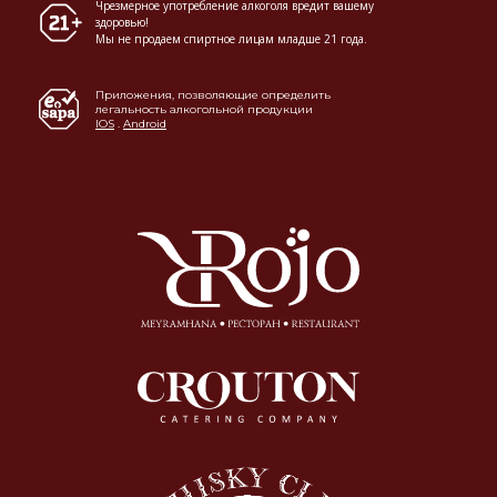
Чрезмерное употребление алкоголя вредит вашему
здоровью!
Мы не продаем спиртное лицам младше 21 года.
Приложения, позволяющие определить
легальность алкогольной продукции
IOS
.
Android