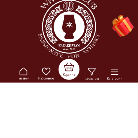
Корзина
Главная
Избранное
Фильтры
Категории
© 2009-2026
Elitalco.kz
Сайт носит информационный характер и не является
рекламой.
Сделка купли-продажи на основании публичной
оферты
осуществляется на территории розничного магазина.