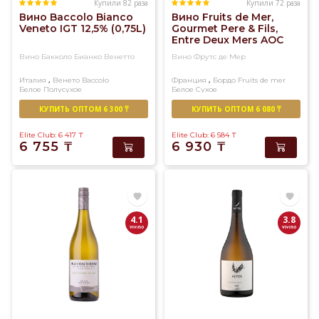
Купили 82 раза
Купили 72 раза
Вино Baccolo Bianco
Вино Fruits de Mer,
Veneto IGT 12,5% (0,75L)
Gourmet Pere & Fils,
Entre Deux Mers AOC
11,5% (0,75L)
Вино Бакколо Бианко Венетто
Вино Фрутс де Мер
,
,
Италия
Венето
Baccolo
Франция
Бордо
Fruits de mer
Белое
Полусухое
Белое
Сухое
КУПИТЬ ОПТОМ 6 300 ₸
КУПИТЬ ОПТОМ 6 080 ₸
Elite Club: 6 417
₸
Elite Club: 6 584
₸
6 755
₸
6 930
₸
4.1
3.8