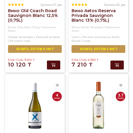
Купили 67 раз
Купили 66 раз
Вино Old Coach Road
Вино Aetos Reserva
Sauvignon Blanc 12,5%
Privada Sauvignon
(0,75L)
Blanc 13% (0,75L)
Вино Олд Коуч Роуд Совиньон
Вино Аетос Резерва Совиньон
Блан
блан
,
,
Новая зеландия
Южный остров
Чили
Регион аконкагуа
Aetos
Old coach road
Белое
Сухое
Белое
Сухое
КУПИТЬ ОПТОМ 9 100 ₸
КУПИТЬ ОПТОМ 6 405 ₸
Elite Club: 9 614
₸
Elite Club: 6 850
₸
10 120
₸
7 210
₸
4
3.7