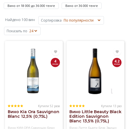
напиток,
воспользуйтесь
Вино от 18 000 до 36 000 тенге
Вино от 36 000 тенге
ссылками
снизу.
Найдено 100 вин
Сортировка
Выбор
проще
Показать по
начать
с
популярных
разделов
каталога.
4
4.2
Купили 52 раза
Купили 13 раз
Вино Kia Ora Sauvignon
Вино Little Beauty Black
Blanc 12,5% (0,75L)
Edition Sauvignon
Blanc 13,5% (0,75L)
Вино КИА ОРА Савиньон Блан
Вино Литтл Бьюти Блэк Эдишн