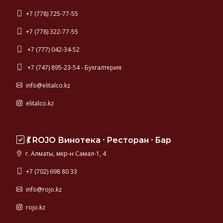
+7 (778) 725-77-55
+7 (778) 322-77-55
+7 (777) 042-34-52
+7 (747) 895-23-54 - Бухгалтерия
info@elitalco.kz
elitalco.kz
💃 ROJO Винотека ⸱ Ресторан ⸱ Бар
г. Алматы, мкр-н Самал-1, 4
+7 (702) 698 80 33
info@rojo.kz
rojo.kz