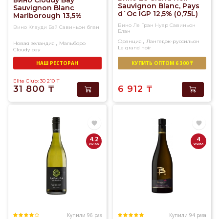
Вино Cloudy Bay
Sauvignon Blanc, Pays
Sauvignon Blanc
d`Oc IGP 12,5% (0,75L)
Marlborough 13,5%
(0,75L)
Вино Ле Гран Нуар Савиньон
Вино Клауди Бэй Савиньон блан
Блан
,
Франция
Лангедок-руссильон
,
Новая зеландия
Мальборо
Le grand noir
Cloudy bay
Белое
Сухое
Белое
Сухое
НАШ РЕСТОРАН
КУПИТЬ ОПТОМ 6 300 ₸
Elite Club: 30 210
₸
31 800
₸
6 912
₸
4.2
4
Купили 96 раз
Купили 94 раза