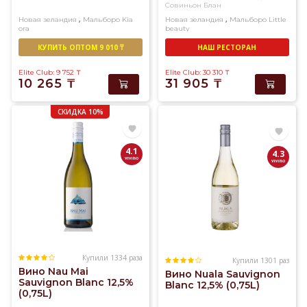
Совиньон Блан
,
,
Новая зеландия
Мальборо
Kia
Новая зеландия
Мальборо
Little
ora
beauty
Белое
Сухое
Белое
Сухое
КУПИТЬ ОПТОМ 9 010 ₸
НАШ РЕСТОРАН
Elite Club: 9 752
₸
Elite Club: 30 310
₸
10 265
₸
31 905
₸
СКИДКА 10%
4.1
4.3
Купили 1334 раза
Купили 1301 раз
Вино Nau Mai
Вино Nuala Sauvignon
Sauvignon Blanc 12,5%
Blanc 12,5% (0,75L)
(0,75L)