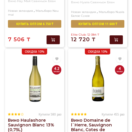
Вино Нау Май Савиньон Блан
Вино Нуала Савиньон Блан
,
Новая зеландия
Мальборо
Nau
,
Новая зеландия
Мальборо
Nuala
mai
Белое
Сухое
Белое
Сухое
КУПИТЬ ОПТОМ 6 750 ₸
КУПИТЬ ОПТОМ 11 600 ₸
Elite Club: 12 084
₸
7 506
₸
12 720
₸
СКИДКА 10%
СКИДКА 10%
4.2
4
Купили 580 раз
Купили 455 раз
Вино Haulashore
Вино Domaine de
Sauvignon Blanc 13%
l`Herre, Sauvignon
(0,75L)
Blanc, Cotes de