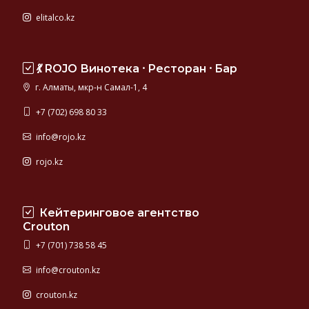
elitalco.kz
💃 ROJO Винотека ⸱ Ресторан ⸱ Бар
г. Алматы, мкр-н Самал-1, 4
+7 (702) 698 80 33
info@rojo.kz
rojo.kz
Кейтеринговое агентство
Crouton
+7 (701) 738 58 45
info@crouton.kz
crouton.kz