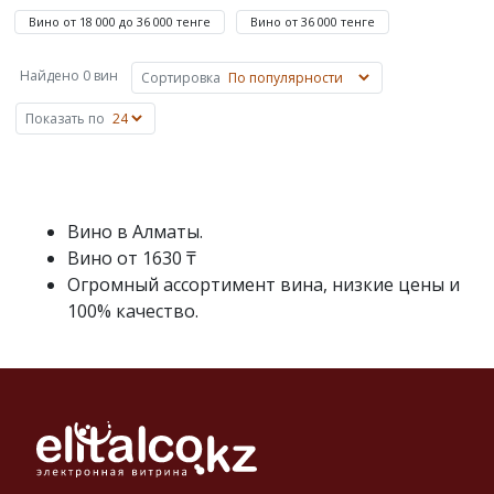
напиток,
воспользуйтесь
Вино от 18 000 до 36 000 тенге
Вино от 36 000 тенге
ссылками
снизу.
Найдено 0 вин
Сортировка
Выбор
проще
Показать по
начать
с
популярных
разделов
Вино в Алматы.
каталога.
Вино от 1630 ₸
Огромный ассортимент вина, низкие цены и
100% качество.