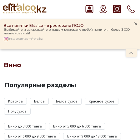
Все напитки Elitalco – в ресторане ROJO
Выбирайте и заказывайте в нашем ресторане любой напиток – более 3 000
наименований!
instagram.com/rojo.kz
Главная
Каталог
Вино
Рекомендуем
Вино
Ром Captain Morgan White 37,5%
Водка Smirnoff Red Vodka 37,5%
У
Виски Talisker 10 YO Malt 45,8% in Box
нас
Популярные разделы
Джин Gordon`s London Dry Gin 37,5%
представлены
Пиво Guinness Draught 4,2% Can
отборные
вина
Франции
,
Италии
,
Аргентины
,
Чили
и
Красное
Белое
Белое сухое
Красное сухое
других
Полусухое
стран.
Чтобы
Вино до 3 000 тенге
Вино от 3 000 до 6 000 тенге
подобрать
ваш
Вино от 6 000 до 9 000 тенге
Вино от 9 000 до 18 000 тенге