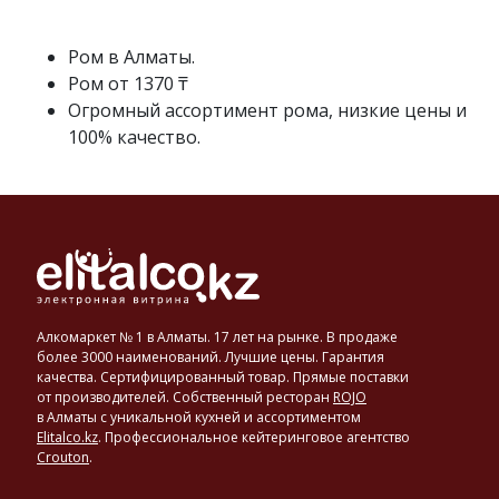
Пуэрто-
Рико,
Гаити,
Ром в Алматы.
Панаме
Ром от 1370 ₸
и
Огромный ассортимент рома, низкие цены и
в
100% качество.
других
странах
получают
популярный
в
Европе
крепкий
напиток
—
Алкомаркет № 1 в Алматы. 17 лет на рынке. В продаже
ром.
более 3000 наименований. Лучшие цены. Гарантия
В
качества. Сертифицированный товар. Прямые поставки
от производителей. Собственный ресторан
ROJO
данном
в Алматы с уникальной кухней и ассортиментом
разделе
Elitalco.kz
.
Профессиональное кейтеринговое агентство
мы
Crouton
.
предлагаем
познакомиться