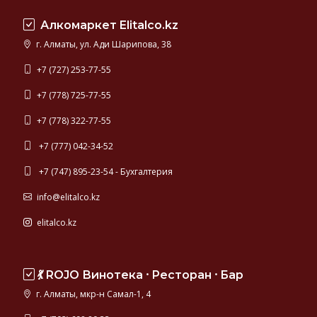
с
Алкомаркет Elitalco.kz
самыми
известными
г. Алматы, ул. Ади Шарипова, 38
марками
белого
+7 (727) 253-77-55
и
+7 (778) 725-77-55
выдержанного
рома
+7 (778) 322-77-55
— Bacardi, Havana
Club, Captain
+7 (777) 042-34-52
Morgan.
+7 (747) 895-23-54 - Бухгалтерия
info@elitalco.kz
elitalco.kz
💃 ROJO Винотека ⸱ Ресторан ⸱ Бар
г. Алматы, мкр-н Самал-1, 4