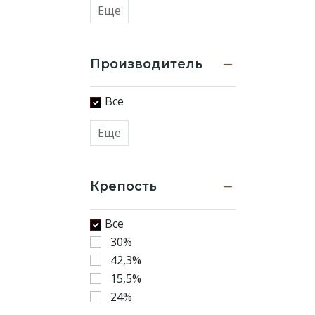
Еще
ликеры
от
производителей
с
Производитель
прекрасной
многолетней
Все
репутацией
Еще
Крепость
Все
30%
42,3%
15,5%
24%