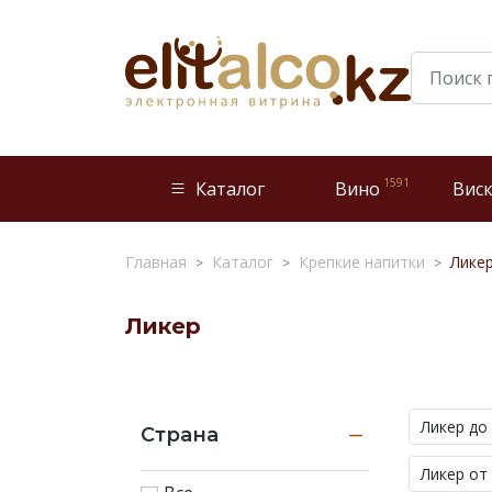
1591
Каталог
Вино
Вис
Главная
Каталог
Крепкие напитки
Лике
Ликер
Ликер
—
это
Ликер до 
Страна
напиток,
который
Ликер от
приготовлен