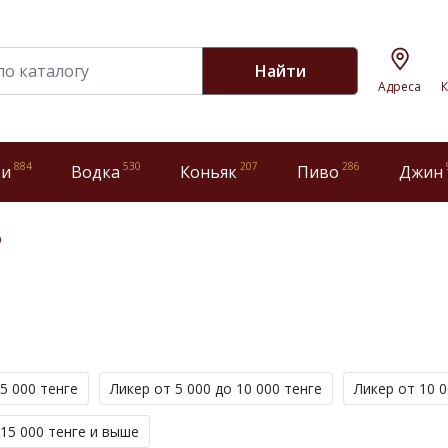
Найти
Адреса
К
884
530
207
286
ки
Водка
Коньяк
Пиво
Джин
р
5 000 тенге
Ликер от 5 000 до 10 000 тенге
Ликер от 10 0
 15 000 тенге и выше