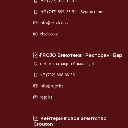
+7 (777) 042-34-52
+7 (747) 895-23-54 - Бухгалтерия
info@elitalco.kz
elitalco.kz
💃 ROJO Винотека ⸱ Ресторан ⸱ Бар
г. Алматы, мкр-н Самал-1, 4
+7 (702) 698 80 33
info@rojo.kz
rojo.kz
Кейтеринговое агентство
Crouton