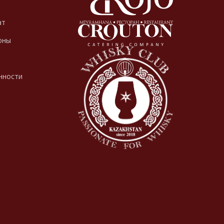
ат
оны
нности