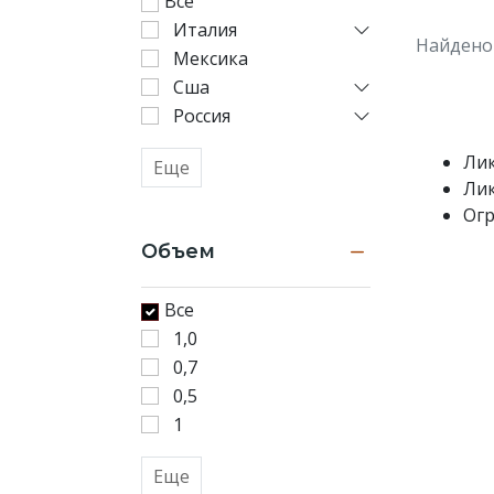
Все
на
Италия
основе
Найдено
Мексика
крепкого
алкоголя
Сша
(коньяка,
Россия
бренди,
виски)
Лик
Еще
с
Лик
использованием
Огр
различных
наполнителей,
Объем
придающих
вкус
Все
и
1,0
аромат.
Это
0,7
могут
0,5
быть
1
орехи,
травы,
Еще
специи,