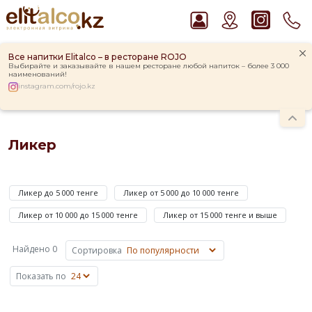
Все напитки Elitalco – в ресторане ROJO
Выбирайте и заказывайте в нашем ресторане любой напиток – более 3 000
наименований!
instagram.com/rojo.kz
Главная
Каталог
Крепкие напитки
Ликер
Рекомендуем
Ликер
Водка Smirnoff Red Vodka 37,5%
Джин Gordon`s London Dry Gin 37,5%
Ликер
Пиво Guinness Draught 4,2% Can
—
Ром Captain Morgan White 37,5%
Ликер до 5 000 тенге
Ликер от 5 000 до 10 000 тенге
это
Виски Talisker 10 YO Malt 45,8% in Box
напиток,
Ликер от 10 000 до 15 000 тенге
Ликер от 15 000 тенге и выше
который
приготовлен
Найдено 0
Сортировка
на
основе
Показать по
крепкого
алкоголя