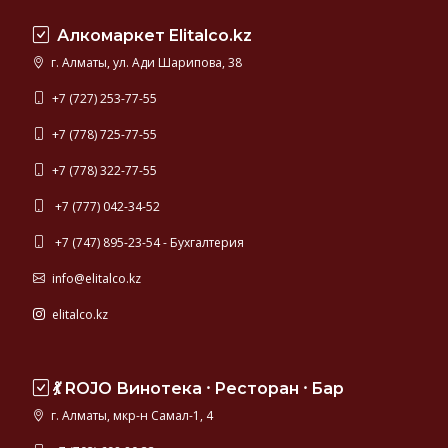
находится
Алкомаркет Elitalco.kz
в
диапазоне
г. Алматы, ул. Ади Шарипова, 38
10-
40%.
+7 (727) 253-77-55
Лучшие
+7 (778) 725-77-55
ликеры
производятся
+7 (778) 322-77-55
во
Франции,
+7 (777) 042-34-52
Италии,
+7 (747) 895-23-54 - Бухгалтерия
Нидерландах.
В
info@elitalco.kz
этом
разделе
elitalco.kz
представлены
знаменитые
ликеры
💃 ROJO Винотека ⸱ Ресторан ⸱ Бар
от
производителей
г. Алматы, мкр-н Самал-1, 4
с