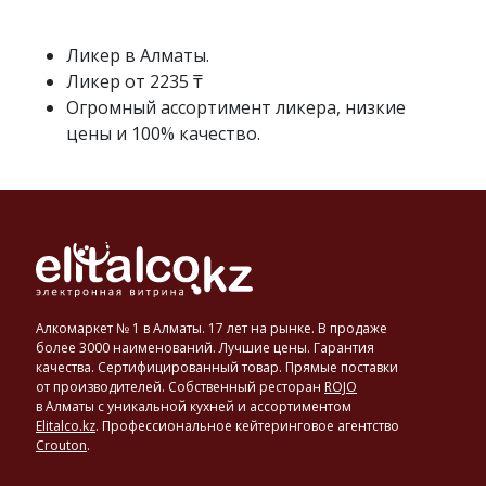
(коньяка,
бренди,
виски)
Ликер в Алматы.
с
Ликер от 2235 ₸
использованием
Огромный ассортимент ликера, низкие
различных
цены и 100% качество.
наполнителей,
придающих
вкус
и
аромат.
Это
могут
быть
орехи,
Алкомаркет № 1 в Алматы. 17 лет на рынке. В продаже
травы,
более 3000 наименований. Лучшие цены. Гарантия
специи,
качества. Сертифицированный товар. Прямые поставки
от производителей. Собственный ресторан
ROJO
ягоды
в Алматы с уникальной кухней и ассортиментом
и
Elitalco.kz
.
Профессиональное кейтеринговое агентство
фрукты.
Crouton
.
Крепость
ликеров