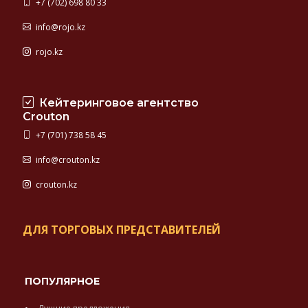
+7 (702) 698 80 33
прекрасной
многолетней
info@rojo.kz
репутацией
rojo.kz
Кейтеринговое агентство
Crouton
+7 (701) 738 58 45
info@crouton.kz
crouton.kz
ДЛЯ ТОРГОВЫХ ПРЕДСТАВИТЕЛЕЙ
ПОПУЛЯРНОЕ