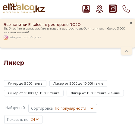
Все напитки Elitalco – в ресторане ROJO
Выбирайте и заказывайте в нашем ресторане любой напиток – более 3 000
наименований!
instagram.com/rojo.kz
Главная
Каталог
Крепкие напитки
Ликер
Рекомендуем
Ликер
Виски Talisker 10 YO Malt 45,8% in Box
Водка Smirnoff Red Vodka 37,5%
Ликер
Джин Gordon`s London Dry Gin 37,5%
—
Ром Captain Morgan White 37,5%
Ликер до 5 000 тенге
Ликер от 5 000 до 10 000 тенге
это
Пиво Guinness Draught 4,2% Can
напиток,
Ликер от 10 000 до 15 000 тенге
Ликер от 15 000 тенге и выше
который
приготовлен
Найдено 0
Сортировка
на
основе
Показать по
крепкого
алкоголя