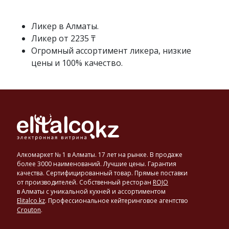
(коньяка,
бренди,
виски)
Ликер в Алматы.
с
Ликер от 2235 ₸
использованием
Огромный ассортимент ликера, низкие
различных
цены и 100% качество.
наполнителей,
придающих
вкус
и
аромат.
Это
могут
быть
орехи,
Алкомаркет № 1 в Алматы. 17 лет на рынке. В продаже
травы,
более 3000 наименований. Лучшие цены. Гарантия
специи,
качества. Сертифицированный товар. Прямые поставки
от производителей. Собственный ресторан
ROJO
ягоды
в Алматы с уникальной кухней и ассортиментом
и
Elitalco.kz
.
Профессиональное кейтеринговое агентство
фрукты.
Crouton
.
Крепость
ликеров