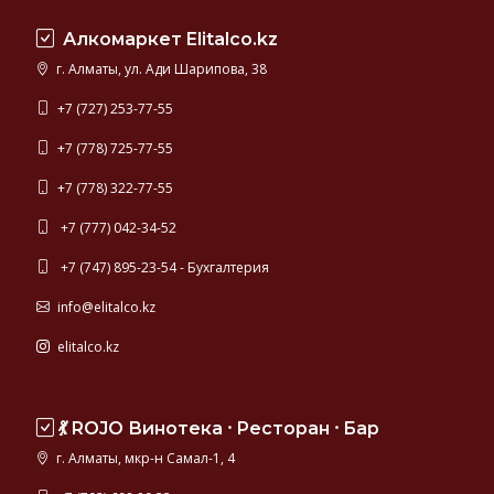
находится
Алкомаркет Elitalco.kz
в
диапазоне
г. Алматы, ул. Ади Шарипова, 38
10-
40%.
+7 (727) 253-77-55
Лучшие
+7 (778) 725-77-55
ликеры
производятся
+7 (778) 322-77-55
во
Франции,
+7 (777) 042-34-52
Италии,
+7 (747) 895-23-54 - Бухгалтерия
Нидерландах.
В
info@elitalco.kz
этом
разделе
elitalco.kz
представлены
знаменитые
ликеры
💃 ROJO Винотека ⸱ Ресторан ⸱ Бар
от
производителей
г. Алматы, мкр-н Самал-1, 4
с