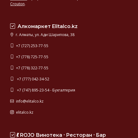
прекрасной
Crouton
.
многолетней
репутацией
Алкомаркет Elitalco.kz
г. Алматы, ул. Ади Шарипова, 38
+7 (727) 253-77-55
+7 (778) 725-77-55
+7 (778) 322-77-55
+7 (777) 042-34-52
+7 (747) 895-23-54 - Бухгалтерия
info@elitalco.kz
elitalco.kz
💃 ROJO Винотека ⸱ Ресторан ⸱ Бар