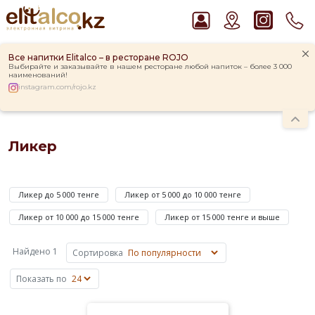
Все напитки Elitalco – в ресторане ROJO
Выбирайте и заказывайте в нашем ресторане любой напиток – более 3 000
наименований!
instagram.com/rojo.kz
Главная
Каталог
Крепкие напитки
Ликер
Рекомендуем
Ликер
Джин Gordon`s London Dry Gin 37,5%
Водка Smirnoff Red Vodka 37,5%
Ликер
Виски Talisker 10 YO Malt 45,8% in Box
—
Пиво Guinness Draught 4,2% Can
Ликер до 5 000 тенге
Ликер от 5 000 до 10 000 тенге
это
Ром Captain Morgan White 37,5%
напиток,
Ликер от 10 000 до 15 000 тенге
Ликер от 15 000 тенге и выше
который
приготовлен
Найдено 1
Сортировка
на
основе
Показать по
крепкого
алкоголя