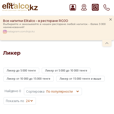
Все напитки Elitalco – в ресторане ROJO
Выбирайте и заказывайте в нашем ресторане любой напиток – более 3 000
наименований!
instagram.com/rojo.kz
Главная
Каталог
Крепкие напитки
Ликер
Рекомендуем
Ликер
Виски Talisker 10 YO Malt 45,8% in Box
Ром Captain Morgan White 37,5%
Ликер
Пиво Guinness Draught 4,2% Can
—
Водка Smirnoff Red Vodka 37,5%
Ликер до 5 000 тенге
Ликер от 5 000 до 10 000 тенге
это
Джин Gordon`s London Dry Gin 37,5%
напиток,
Ликер от 10 000 до 15 000 тенге
Ликер от 15 000 тенге и выше
который
приготовлен
Найдено 0
Сортировка
на
основе
Показать по
крепкого
алкоголя