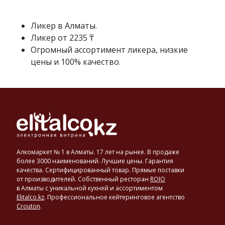
(коньяка,
бренди,
виски)
Ликер в Алматы.
с
Ликер от 2235 ₸
использованием
Огромный ассортимент ликера, низкие
различных
цены и 100% качество.
наполнителей,
придающих
вкус
и
аромат.
Это
могут
быть
орехи,
Алкомаркет № 1 в Алматы. 17 лет на рынке. В продаже
травы,
более 3000 наименований. Лучшие цены. Гарантия
специи,
качества. Сертифицированный товар. Прямые поставки
от производителей. Собственный ресторан
ROJO
ягоды
в Алматы с уникальной кухней и ассортиментом
и
Elitalco.kz
.
Профессиональное кейтеринговое агентство
фрукты.
Crouton
.
Крепость
ликеров