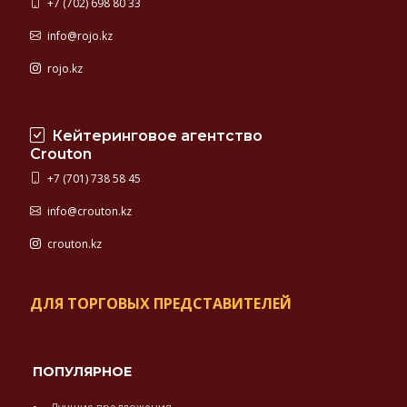
+7 (702) 698 80 33
прекрасной
многолетней
info@rojo.kz
репутацией
rojo.kz
Кейтеринговое агентство
Crouton
+7 (701) 738 58 45
info@crouton.kz
crouton.kz
ДЛЯ ТОРГОВЫХ ПРЕДСТАВИТЕЛЕЙ
ПОПУЛЯРНОЕ