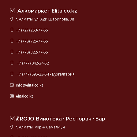
находится
Алкомаркет Elitalco.kz
в
диапазоне
г. Алматы, ул. Ади Шарипова, 38
10-
40%.
+7 (727) 253-77-55
Лучшие
+7 (778) 725-77-55
ликеры
производятся
+7 (778) 322-77-55
во
Франции,
+7 (777) 042-34-52
Италии,
+7 (747) 895-23-54 - Бухгалтерия
Нидерландах.
В
info@elitalco.kz
этом
разделе
elitalco.kz
представлены
знаменитые
ликеры
💃 ROJO Винотека ⸱ Ресторан ⸱ Бар
от
производителей
г. Алматы, мкр-н Самал-1, 4
с