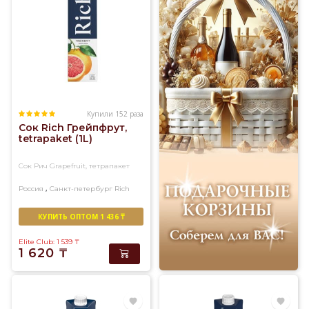
Купили 152 раза
Сок Rich Грейпфрут,
tetrapaket (1L)
Сок Рич Grapefruit, тетрапакет
,
Россия
Санкт-петербург
Rich
КУПИТЬ ОПТОМ 1 436 ₸
Elite Club: 1 539
₸
1 620
₸