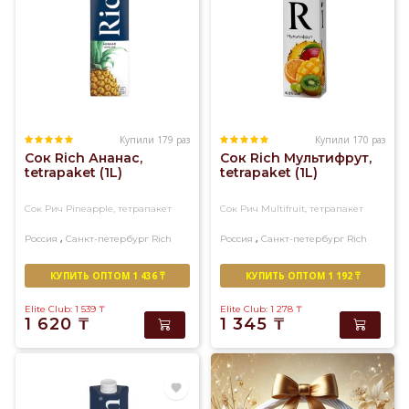
Купили 179 раз
Купили 170 раз
Сок Rich Ананас,
Сок Rich Мультифрут,
tetrapaket (1L)
tetrapaket (1L)
Сок Рич Pineapple, тетрапакет
Сок Рич Multifruit, тетрапакет
,
,
Россия
Санкт-петербург
Rich
Россия
Санкт-петербург
Rich
КУПИТЬ ОПТОМ 1 436 ₸
КУПИТЬ ОПТОМ 1 192 ₸
Elite Club: 1 539
₸
Elite Club: 1 278
₸
1 620
₸
1 345
₸