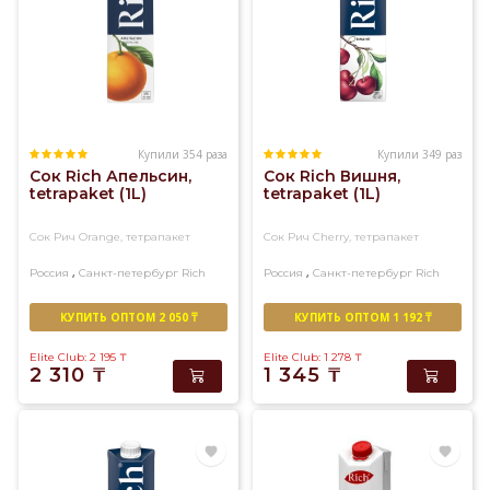
Купили 354 раза
Купили 349 раз
Сок Rich Апельсин,
Сок Rich Вишня,
tetrapaket (1L)
tetrapaket (1L)
Сок Рич Orange, тетрапакет
Сок Рич Cherry, тетрапакет
,
,
Россия
Санкт-петербург
Rich
Россия
Санкт-петербург
Rich
КУПИТЬ ОПТОМ 2 050 ₸
КУПИТЬ ОПТОМ 1 192 ₸
Elite Club: 2 195
₸
Elite Club: 1 278
₸
2 310
₸
1 345
₸