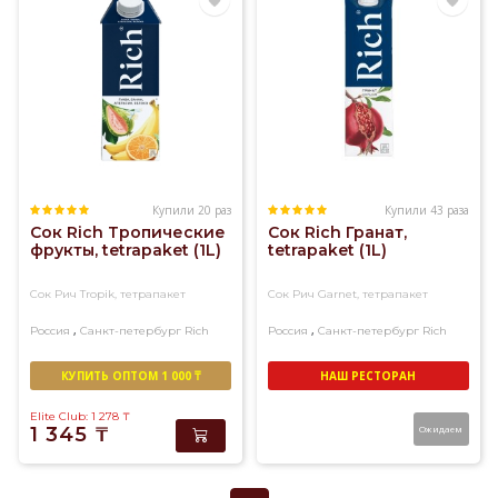
Купили 20 раз
Купили 43 раза
Сок Rich Тропические
Сок Rich Гранат,
фрукты, tetrapaket (1L)
tetrapaket (1L)
Сок Рич Tropik, тетрапакет
Сок Рич Garnet, тетрапакет
,
,
Россия
Санкт-петербург
Rich
Россия
Санкт-петербург
Rich
КУПИТЬ ОПТОМ 1 000 ₸
НАШ РЕСТОРАН
Elite Club: 1 278
₸
1 345
₸
Ожидаем