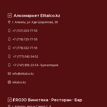
Алкомаркет Elitalco.kz
г. Алматы, ул. Ади Шарипова, 38
+7 (727) 253-77-55
+7 (778) 725-77-55
+7 (778) 322-77-55
+7 (777) 042-34-52
+7 (747) 895-23-54 - Бухгалтерия
info@elitalco.kz
elitalco.kz
💃 ROJO Винотека ⸱ Ресторан ⸱ Бар
г. Алматы, мкр-н Самал-1, 4