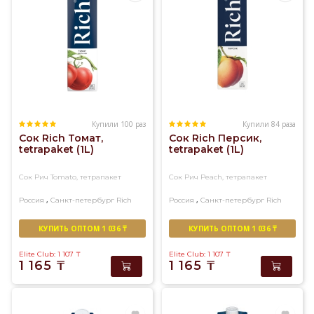
Купили 100 раз
Купили 84 раза
Сок Rich Томат,
Сок Rich Персик,
tetrapaket (1L)
tetrapaket (1L)
Сок Рич Tomato, тетрапакет
Сок Рич Peach, тетрапакет
,
,
Россия
Санкт-петербург
Rich
Россия
Санкт-петербург
Rich
КУПИТЬ ОПТОМ 1 036 ₸
КУПИТЬ ОПТОМ 1 036 ₸
Elite Club: 1 107
₸
Elite Club: 1 107
₸
1 165
₸
1 165
₸