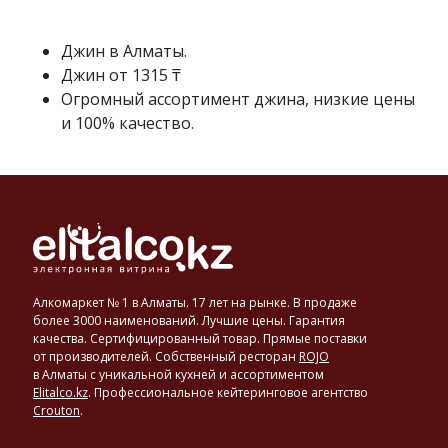
готовится
методом
двукратной
Джин в Алматы.
дистилляции
Джин от 1315 ₸
настойки
Огромный ассортимент джина, низкие цены
трав
и 100% качество.
и
плодов
на
спирту.
Ингредиенты
джина:
анис,
лакрица,
кориандр,
Алкомаркет № 1 в Алматы. 17 лет на рынке. В продаже
фенхель
более 3000 наименований. Лучшие цены. Гарантия
и
качества. Сертифицированный товар. Прямые поставки
от производителей. Собственный ресторан
ROJO
обязательно
в Алматы с уникальной кухней и ассортиментом
ягоды
Elitalco.kz
.
Профессиональное кейтеринговое агентство
можжевельника.
Crouton
.
В
этом