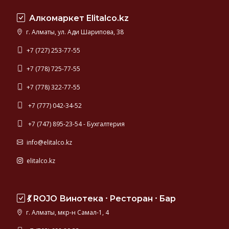
разделе
Алкомаркет Elitalco.kz
можно
купить
г. Алматы, ул. Ади Шарипова, 38
известные
марки
+7 (727) 253-77-55
джина
+7 (778) 725-77-55
для
коктейлей: Гордонс, Бифитер, Танкерей.
+7 (778) 322-77-55
+7 (777) 042-34-52
+7 (747) 895-23-54 - Бухгалтерия
info@elitalco.kz
elitalco.kz
💃 ROJO Винотека ⸱ Ресторан ⸱ Бар
г. Алматы, мкр-н Самал-1, 4