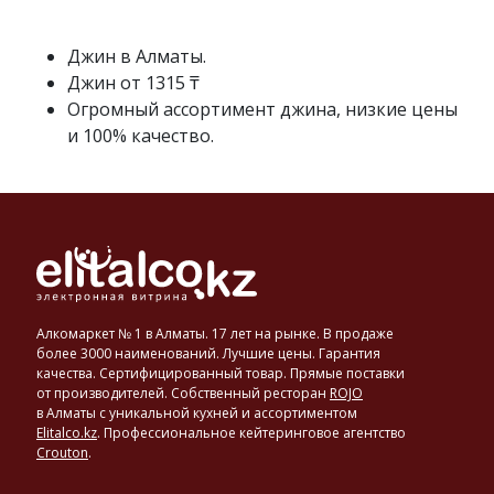
готовится
методом
двукратной
Джин в Алматы.
дистилляции
Джин от 1315 ₸
настойки
Огромный ассортимент джина, низкие цены
трав
и 100% качество.
и
плодов
на
спирту.
Ингредиенты
джина:
анис,
лакрица,
кориандр,
Алкомаркет № 1 в Алматы. 17 лет на рынке. В продаже
фенхель
более 3000 наименований. Лучшие цены. Гарантия
и
качества. Сертифицированный товар. Прямые поставки
от производителей. Собственный ресторан
ROJO
обязательно
в Алматы с уникальной кухней и ассортиментом
ягоды
Elitalco.kz
.
Профессиональное кейтеринговое агентство
можжевельника.
Crouton
.
В
этом