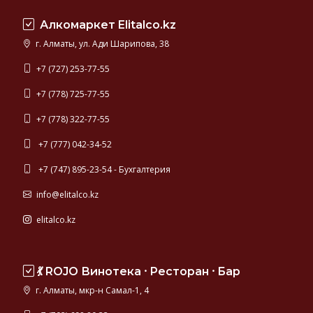
разделе
Алкомаркет Elitalco.kz
можно
купить
г. Алматы, ул. Ади Шарипова, 38
известные
марки
+7 (727) 253-77-55
джина
+7 (778) 725-77-55
для
коктейлей: Гордонс, Бифитер, Танкерей.
+7 (778) 322-77-55
+7 (777) 042-34-52
+7 (747) 895-23-54 - Бухгалтерия
info@elitalco.kz
elitalco.kz
💃 ROJO Винотека ⸱ Ресторан ⸱ Бар
г. Алматы, мкр-н Самал-1, 4