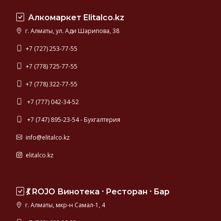
с
Алкомаркет Elitalco.kz
центром
в
г. Алматы, ул. Ади Шарипова, 38
городе
Cognac.
+7 (727) 253-77-55
В
+7 (778) 725-77-55
этом
разделе
+7 (778) 322-77-55
вы
сможете
+7 (777) 042-34-52
найти
+7 (747) 895-23-54 - Бухгалтерия
огромный
выбор
info@elitalco.kz
коньяков
превосходного
elitalco.kz
качества.
💃 ROJO Винотека ⸱ Ресторан ⸱ Бар
г. Алматы, мкр-н Самал-1, 4