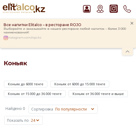
Все напитки Elitalco – в ресторане ROJO
Выбирайте и заказывайте в нашем ресторане любой напиток – более 3 000
наименований!
instagram.com/rojo.kz
Главная
Каталог
Крепкие напитки
Коньяк
Рекомендуем
Коньяк
Джин Gordon`s London Dry Gin 37,5%
Виски Talisker 10 YO Malt 45,8% in Box
Коньяк
Ром Captain Morgan White 37,5%
—
Пиво Guinness Draught 4,2% Can
Коньяк до 6000 тенге
Коньяк от 6000 до 15 000 тенге
крепкий
Водка Smirnoff Red Vodka 37,5%
спиртной
Коньяк от 15 000 до 36 000 тенге
Коньяк от 36 000 тенге и выше
напиток,
который
Найдено 0
Сортировка
производится
методом
Показать по
двукратной
дистилляции