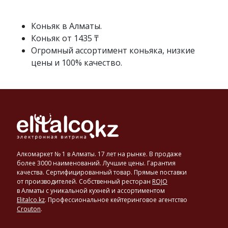
вина
из
винограда
Коньяк в Алматы.
юни
Коньяк от 1435 ₸
блан,
Огромный ассортимент коньяка, низкие
с
цены и 100% качество.
последующей
выдержкой
в
дубовых
бочках.
Коньяк
производят
на
юго-
Алкомаркет № 1 в Алматы. 17 лет на рынке. В продаже
западе
более 3000 наименований. Лучшие цены. Гарантия
Франции,
качества. Сертифицированный товар. Прямые поставки
от производителей. Собственный ресторан
ROJO
в
в Алматы с уникальной кухней и ассортиментом
департаменте
Elitalco.kz
.
Профессиональное кейтеринговое агентство
Шаранта,
Crouton
.
в
регионе