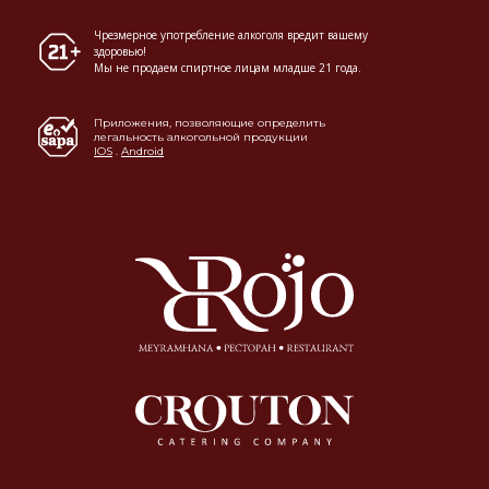
Чрезмерное употребление алкоголя вредит вашему
здоровью!
Мы не продаем спиртное лицам младше 21 года.
Приложения, позволяющие определить
легальность алкогольной продукции
IOS
.
Android