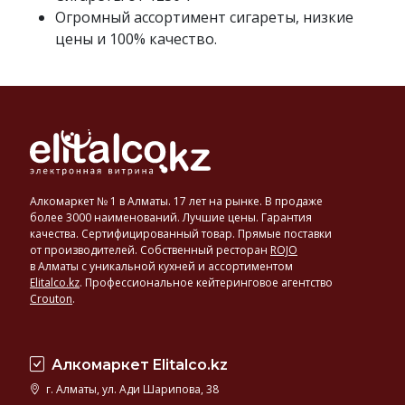
Могут
Огромный ассортимент сигареты, низкие
быть
цены и 100% качество.
с фильтром или
без
него.
Алкомаркет № 1 в Алматы. 17 лет на рынке. В продаже
более 3000 наименований. Лучшие цены. Гарантия
качества. Сертифицированный товар. Прямые поставки
от производителей. Собственный ресторан
ROJO
в Алматы с уникальной кухней и ассортиментом
Elitalco.kz
.
Профессиональное кейтеринговое агентство
Crouton
.
Алкомаркет Elitalco.kz
г. Алматы, ул. Ади Шарипова, 38