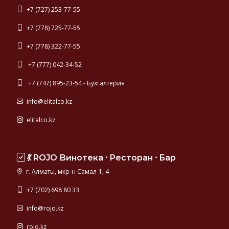
+7 (727) 253-77-55
+7 (778) 725-77-55
+7 (778) 322-77-55
+7 (777) 042-34-52
+7 (747) 895-23-54 - Бухгалтерия
info@elitalco.kz
elitalco.kz
💃 ROJO Винотека ⸱ Ресторан ⸱ Бар
г. Алматы, мкр-н Самал-1, 4
+7 (702) 698 80 33
info@rojo.kz
rojo.kz