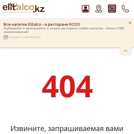
Все напитки Elitalco – в ресторане ROJO
Выбирайте и заказывайте в нашем ресторане любой напиток – более 3 000
наименований!
instagram.com/rojo.kz
Рекомендуем
Ром Captain Morgan White 37,5%
404
Пиво Guinness Draught 4,2% Can
Виски Talisker 10 YO Malt 45,8% in Box
Водка Smirnoff Red Vodka 37,5%
Джин Gordon`s London Dry Gin 37,5%
Извините, запрашиваемая вами