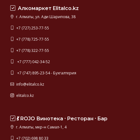
Алкомаркет Elitalco.kz
г. Алматы, ул. Ади Шарипова, 38
+7 (727) 253-77-55
+7 (778) 725-77-55
+7 (778) 322-77-55
+7 (777) 042-34-52
+7 (747) 895-23-54 - Бухгалтерия
info@elitalco.kz
elitalco.kz
💃 ROJO Винотека ⸱ Ресторан ⸱ Бар
г. Алматы, мкр-н Самал-1, 4
+7 (702) 698 80 33