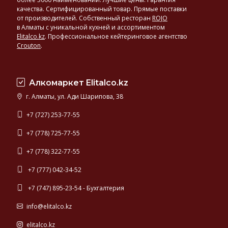
производителей:
качества. Сертифицированный товар. Прямые поставки
у
от производителей. Собственный ресторан
ROJO
в Алматы с уникальной кухней и ассортиментом
нас
Elitalco.kz
.
Профессиональное кейтеринговое агентство
представлено
Crouton
.
светлое
и
темное,
фильтрованное
Алкомаркет Elitalco.kz
и
г. Алматы, ул. Ади Шарипова, 38
нефильтрованное
пиво,
+7 (727) 253-77-55
а
+7 (778) 725-77-55
также
эксклюзивные
+7 (778) 322-77-55
сорта
европейского
+7 (777) 042-34-52
пива.
+7 (747) 895-23-54 - Бухгалтерия
info@elitalco.kz
elitalco.kz