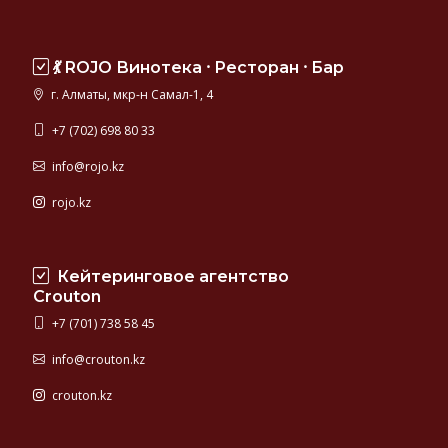
💃 ROJO Винотека ⸱ Ресторан ⸱ Бар
г. Алматы, мкр-н Самал-1, 4
+7 (702) 698 80 33
info@rojo.kz
rojo.kz
Кейтеринговое агентство
Crouton
+7 (701) 738 58 45
info@crouton.kz
crouton.kz