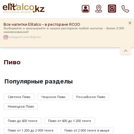
Все напитки Elitalco – в ресторане ROJO
Выбирайте и заказывайте в нашем ресторане любой напиток – более 3 000
наименований!
instagram.com/rojo.kz
Главная
Каталог
Слабоалкогольные напитки
Пиво
Рекомендуем
Пиво
Водка Smirnoff Red Vodka 37,5%
Джин Gordon`s London Dry Gin 37,5%
Пиво
Ром Captain Morgan White 37,5%
—
Популярные разделы
Пиво Guinness Draught 4,2% Can
слабоалкогольный
Виски Talisker 10 YO Malt 45,8% in Box
напиток
крепостью
Светлое Пиво
Чешское Пиво
Российское Пиво
от
Немецкое Пиво
2
до
Пиво до 600 тенге
Пиво от 600 до 1 200 тенге
9
градусов,
Пиво от 1 200 до 2 000 тенге
Пиво от 2 000 тенге и выше