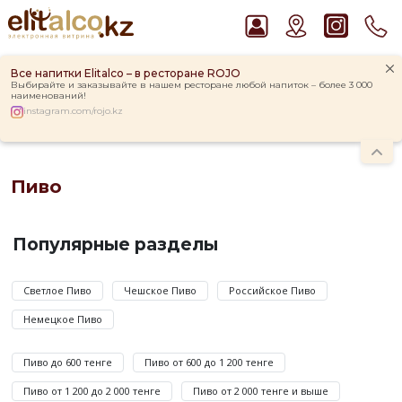
Все напитки Elitalco – в ресторане ROJO
Выбирайте и заказывайте в нашем ресторане любой напиток – более 3 000
наименований!
instagram.com/rojo.kz
Главная
Каталог
Слабоалкогольные напитки
Пиво
Рекомендуем
Пиво
Ром Captain Morgan White 37,5%
Джин Gordon`s London Dry Gin 37,5%
Пиво
Виски Talisker 10 YO Malt 45,8% in Box
—
Популярные разделы
Пиво Guinness Draught 4,2% Can
слабоалкогольный
Водка Smirnoff Red Vodka 37,5%
напиток
крепостью
Светлое Пиво
Чешское Пиво
Российское Пиво
от
Немецкое Пиво
2
до
Пиво до 600 тенге
Пиво от 600 до 1 200 тенге
9
градусов,
Пиво от 1 200 до 2 000 тенге
Пиво от 2 000 тенге и выше