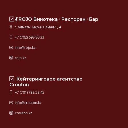
💃 ROJO Винотека ⸱ Ресторан ⸱ Бар
г. Алматы, мкр-н Самал-1, 4
+7 (702) 698 80 33
info@rojo.kz
rojo.kz
Кейтеринговое агентство
Crouton
+7 (701) 738 58 45
info@crouton.kz
crouton.kz