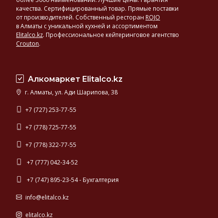
производителей:
качества. Сертифицированный товар. Прямые поставки
у
от производителей. Собственный ресторан
ROJO
в Алматы с уникальной кухней и ассортиментом
нас
Elitalco.kz
.
Профессиональное кейтеринговое агентство
представлено
Crouton
.
светлое
и
темное,
фильтрованное
Алкомаркет Elitalco.kz
и
г. Алматы, ул. Ади Шарипова, 38
нефильтрованное
пиво,
+7 (727) 253-77-55
а
+7 (778) 725-77-55
также
эксклюзивные
+7 (778) 322-77-55
сорта
европейского
+7 (777) 042-34-52
пива.
+7 (747) 895-23-54 - Бухгалтерия
info@elitalco.kz
elitalco.kz