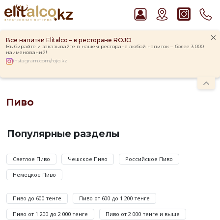
Все напитки Elitalco – в ресторане ROJO
Выбирайте и заказывайте в нашем ресторане любой напиток – более 3 000
наименований!
instagram.com/rojo.kz
Главная
Каталог
Слабоалкогольные напитки
Пиво
Рекомендуем
Пиво
Пиво Guinness Draught 4,2% Can
Ром Captain Morgan White 37,5%
Пиво
Виски Talisker 10 YO Malt 45,8% in Box
—
Популярные разделы
Водка Smirnoff Red Vodka 37,5%
слабоалкогольный
Джин Gordon`s London Dry Gin 37,5%
напиток
крепостью
Светлое Пиво
Чешское Пиво
Российское Пиво
от
Немецкое Пиво
2
до
Пиво до 600 тенге
Пиво от 600 до 1 200 тенге
9
градусов,
Пиво от 1 200 до 2 000 тенге
Пиво от 2 000 тенге и выше