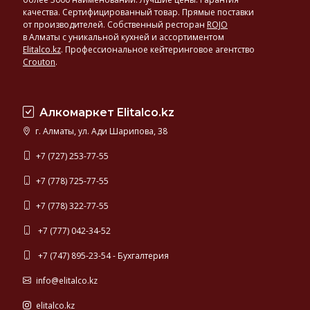
производителей:
качества. Сертифицированный товар. Прямые поставки
у
от производителей. Собственный ресторан
ROJO
в Алматы с уникальной кухней и ассортиментом
нас
Elitalco.kz
.
Профессиональное кейтеринговое агентство
представлено
Crouton
.
светлое
и
темное,
фильтрованное
Алкомаркет Elitalco.kz
и
г. Алматы, ул. Ади Шарипова, 38
нефильтрованное
пиво,
+7 (727) 253-77-55
а
+7 (778) 725-77-55
также
эксклюзивные
+7 (778) 322-77-55
сорта
европейского
+7 (777) 042-34-52
пива.
+7 (747) 895-23-54 - Бухгалтерия
info@elitalco.kz
elitalco.kz