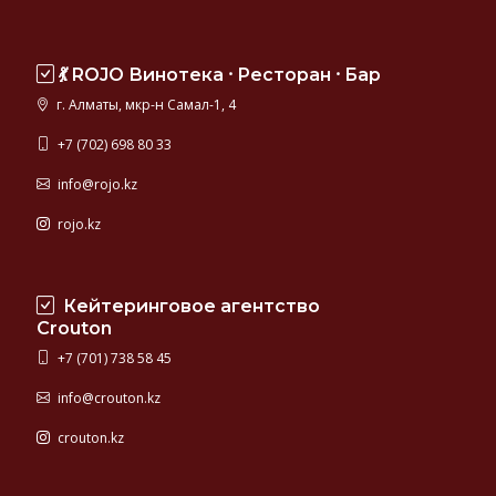
💃 ROJO Винотека ⸱ Ресторан ⸱ Бар
г. Алматы, мкр-н Самал-1, 4
+7 (702) 698 80 33
info@rojo.kz
rojo.kz
Кейтеринговое агентство
Crouton
+7 (701) 738 58 45
info@crouton.kz
crouton.kz