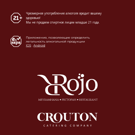
Чрезмерное употребление алкоголя вредит вашему
здоровью!
Мы не продаем спиртное лицам младше 21 года.
Приложения, позволяющие определить
легальность алкогольной продукции
IOS
.
Android