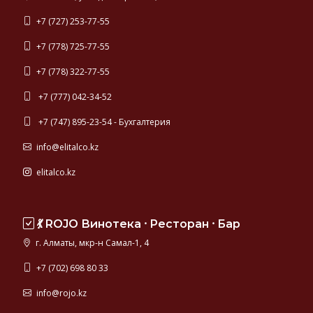
+7 (727) 253-77-55
+7 (778) 725-77-55
+7 (778) 322-77-55
+7 (777) 042-34-52
+7 (747) 895-23-54 - Бухгалтерия
info@elitalco.kz
elitalco.kz
💃 ROJO Винотека ⸱ Ресторан ⸱ Бар
г. Алматы, мкр-н Самал-1, 4
+7 (702) 698 80 33
info@rojo.kz