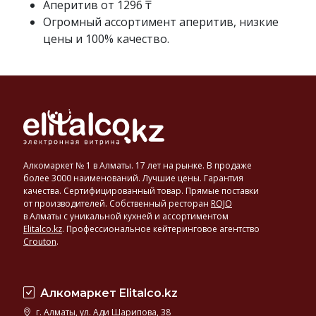
Аперитив от 1296 ₸
Италии,
Огромный ассортимент аперитив, низкие
Франции
цены и 100% качество.
и
других
стран.
Алкомаркет № 1 в Алматы. 17 лет на рынке. В продаже
более 3000 наименований. Лучшие цены. Гарантия
качества. Сертифицированный товар. Прямые поставки
от производителей. Собственный ресторан
ROJO
в Алматы с уникальной кухней и ассортиментом
Elitalco.kz
.
Профессиональное кейтеринговое агентство
Crouton
.
Алкомаркет Elitalco.kz
г. Алматы, ул. Ади Шарипова, 38