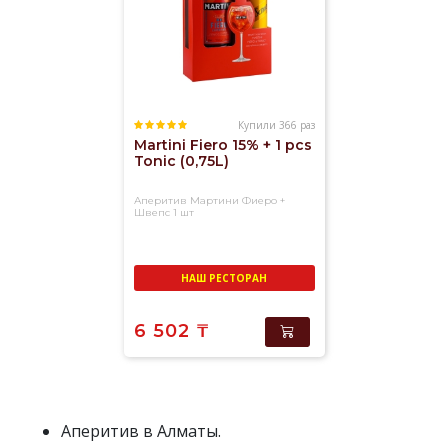
блюда
с
целью
улучшения
пищеварения
и
возбуждения
Купили 366 раз
Martini Fiero 15% + 1 pcs
аппетита.
Tonic (0,75L)
В
качестве
Аперитив Мартини Фиеро +
аперитивов
Швепс 1 шт
могут
выступать вермуты,
анисовые
НАШ РЕСТОРАН
напитки, ликеры и
коктейли.
6 502
₸
У
нас
представлены
известные
аперитивы
Аперитив в Алматы.
производства